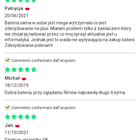
Patrycja
20/06/2021
Bateria sama w sobie jest mega wytrzymała co jest
zdecydowanie na plus. Miałam problem tylko z zasilaczem który
nie chciał jej ładować przez co moj sprzęt aktualnie jest u
informatyka. Jednak jest to wada nie wpływająca na zakup baterii.
Zdecydowanie polecam!
Commento confermato dall'acquisto
Michał
18/12/2019
Dobra bateria, przy oglądaniu filmów naprawdę długo trzyma.
Commento confermato dall'acquisto
Jan
11/10/2021
Dziękuję, wszystko OK