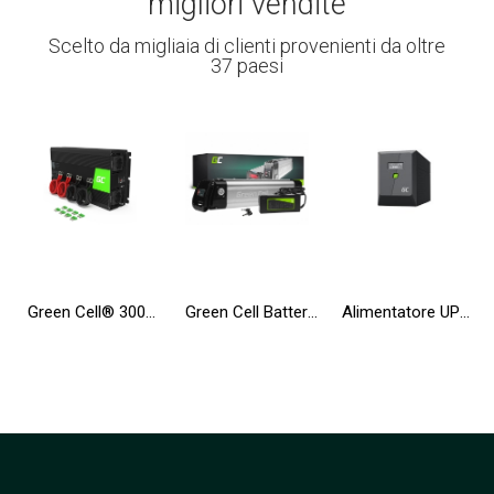
migliori vendite
Scelto da migliaia di clienti provenienti da oltre
37 paesi
Green Cell® 3000W/6000W Convertitore sinusoidale modificata DC 12V AC 230V Convertitore di tensione
Green Cell Batteria per Bicicletta Elettrica 36V 10.4Ah 374Wh Silverfish Ebike 2 Pin per Zündapp, Telefunken con Caricabatterie
Alimentatore UPS Greencell 2000VA 1200W PowerProof con display LCD