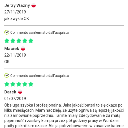
Jerzy Ważny
27/11/2019
jak zwykle OK
Commento confermato dall'acquisto
Maciek
22/11/2019
OK.
Commento confermato dall'acquisto
Darek
01/07/2019
Obsługa szybka i profesjonalna. Jaka jakość bateri to się okaże po
kilku miesiącach. Mam nadzieję, że użyte ogniwa są lepszej jakości
niż zamówione poprzednio. Tamte miały zdecydowanie za małą
pojemność i zasilały kompa przez pół godziny pracy w Wordzie i
padły po krótkim czasie. Ale ja potrzebowałem w zasadzie baterie