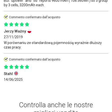
But "upower" and "tld" reports 9600 mAh ( 106.560Wh ) so 3 group
by 3 cells, 3200mAh each.
Commento confermato dall'acquisto
Jerzy Ważny
27/11/2019
W porównaniu ze standardową pojemnością wyraźnie dłuższy
czas pracy.
Commento confermato dall'acquisto
Stahl
14/06/2025
Controlla anche le nostre