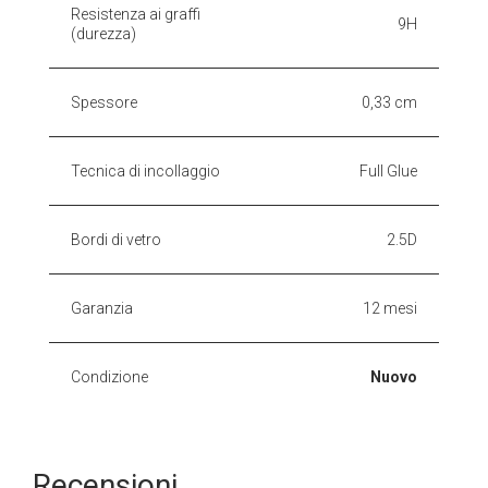
Resistenza ai graffi
9H
(durezza)
Spessore
0,33 cm
Tecnica di incollaggio
Full Glue
Bordi di vetro
2.5D
Garanzia
12 mesi
Condizione
Nuovo
Recensioni