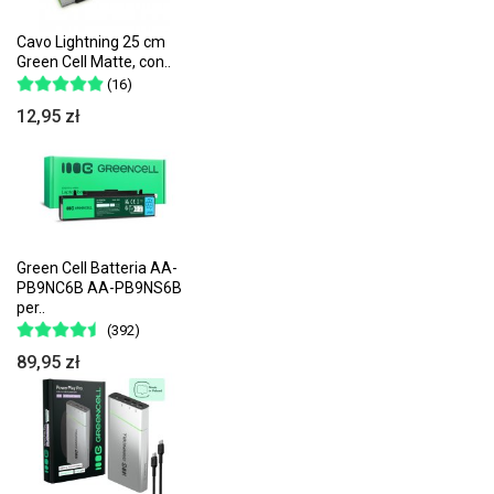
Cavo Lightning 25 cm
Green Cell Matte, con..
(16)
12,95 zł
Green Cell Batteria AA-
PB9NC6B AA-PB9NS6B
per..
(392)
89,95 zł