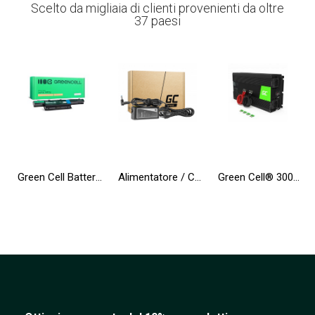
Scelto da migliaia di clienti provenienti da oltre
37 paesi
Green Cell Batteria AS10D31 AS10D41 AS10D51 AS10D71 per Acer Aspire 5741 5741G 5742 5742G 5750 5750G E1-521 E1-531 E1-571
Alimentatore / Caricatore Green Cell PRO 19.5V 3.33A 65W per HP 250 G2 G3 G4 G5 15-R 15-R100NW 15-R101NW 15-R104NW 15-R233NW
Green Cell® 3000W/6000W Invertitore Onda Pura DC 24V AC 230V Convertitore di tensione