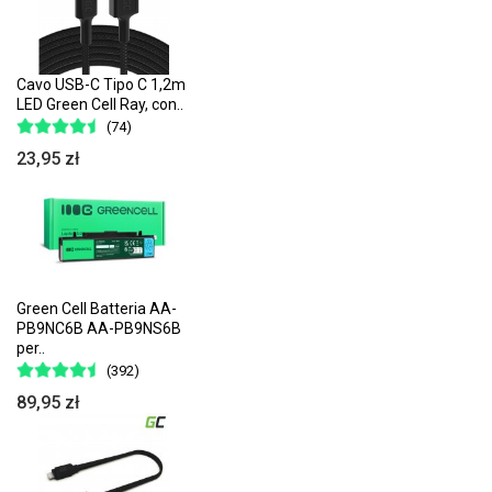
Cavo USB-C Tipo C 1,2m
LED Green Cell Ray, con..
(74)
23,95 zł
Green Cell Batteria AA-
PB9NC6B AA-PB9NS6B
per..
(392)
89,95 zł