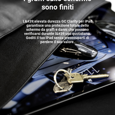
sono finiti
L&#39;elevata durezza GC Clarity per iPad
garantisce una protezione totale dello
schermo da graffi e danni che possono
verificarsi durante l&#39;uso quotidiano.
Goditi il tuo iPad senza preoccuparti di
perdere il suo valore.