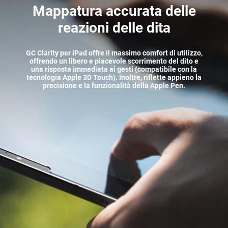
Mappatura accurata delle
reazioni delle dita
GC Clarity per iPad offre il massimo comfort di utilizzo,
offrendo un libero e piacevole scorrimento del dito e
una risposta immediata ai gesti (compatibile con la
tecnologia Apple 3D Touch). Inoltre, riflette appieno la
precisione e la funzionalità della Apple Pen.