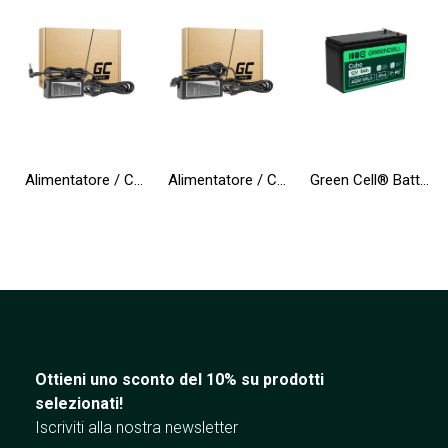
Alimentatore / Caricatore Green Cell PRO 19.5V 3.33A 65W per HP 250 G2 G3 G4 G5 15-R 15-R100NW 15-R101NW 15-R104NW 15-R233NW
Alimentatore / Caricatore Green Cell PRO 20V 3.25A 65W per Lenovo B50-80 G50 G50-30 V130-15IKB V310-15IKB IdeaPad S500
Green Cell® Batteria AGM 12V 9Ah accumulatore sigillata per UPS USV Batteria tampone Riserva la batteria
Ottieni uno sconto del 10% su prodotti
selezionati!
Iscriviti alla nostra newsletter