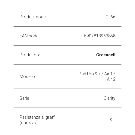
Product code
GL66
EAN code
5907813963858
Produttore
Greencell
iPad Pro 9.7 / Air 1 /
Modello
Air 2
Serie
Clarity
Resistenza ai graffi
9H
(durezza)