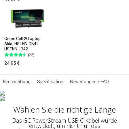
Green Cell ® Laptop
Akku HSTNN-DB42
HSTNN-LB42..
(22)
24,95 €
Beschreibung
Spezifikation
Bewertungen / FAQ
Schnellladung
Wählen Sie die richtige Länge
Dank der Unterstützung des Power Delivery-
Standards (60 W) können Sie das schnelle
Aufladen nutzen. Dies spart Zeit, indem Sie
Das GC PowerStream USB-C-Kabel wurde
das Gerät mit der höchsten Leistung
entwickelt, um nicht nur das