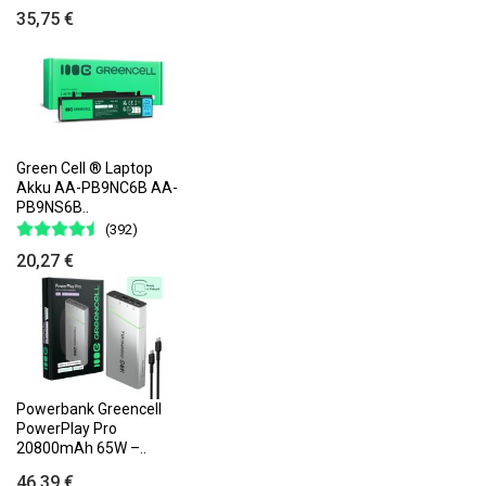
35,75 €
Green Cell ® Laptop
Akku AA-PB9NC6B AA-
PB9NS6B..
(392)
20,27 €
Powerbank Greencell
PowerPlay Pro
20800mAh 65W –..
46,39 €