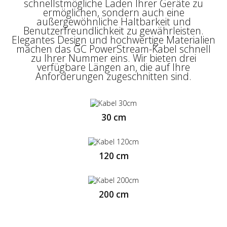
aufladen, die für das Gerät sicher ist. Die
schnellstmögliche Laden Ihrer Geräte zu
schnelle Datenübertragung (480 Mbit / s)
ermöglichen, sondern auch eine
ermöglicht ein effizientes und effektives
außergewöhnliche Haltbarkeit und
Arbeiten mit Dateien. Durch die
Benutzerfreundlichkeit zu gewährleisten.
Unterstützung der Quick Charge 3.0- und
Elegantes Design und hochwertige Materialien
Ultra Charge-Technologien können wir unser
machen das GC PowerStream-Kabel schnell
Smartphone bis zu dreimal schneller
zu Ihrer Nummer eins. Wir bieten drei
aufladen.
verfügbare Längen an, die auf Ihre
Anforderungen zugeschnitten sind.
30 cm
120 cm
200 cm