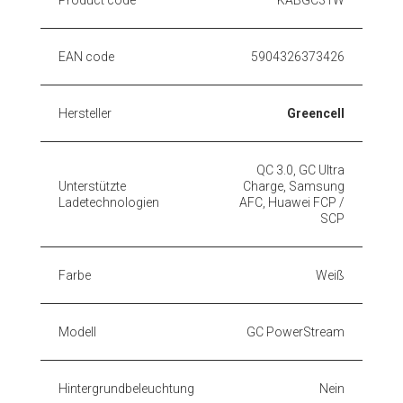
EAN code
5904326373426
Hersteller
Greencell
QC 3.0, GC Ultra
Unterstützte
Charge, Samsung
Ladetechnologien
AFC, Huawei FCP /
SCP
Farbe
Weiß
Modell
GC PowerStream
Hintergrundbeleuchtung
Nein