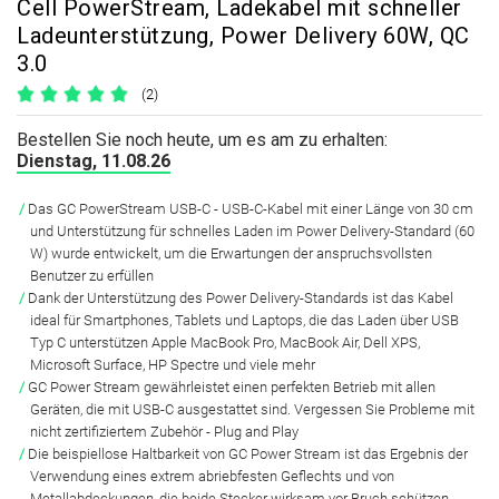
Cell PowerStream, Ladekabel mit schneller
Ladeunterstützung, Power Delivery 60W, QC
3.0
(2)
Bestellen Sie noch heute, um es am zu erhalten:
Dienstag, 11.08.26
Das
GC PowerStream USB-C - USB-C-Kabel mit einer Länge von 30 cm
und Unterstützung für schnelles Laden im Power Delivery-Standard (60
W) wurde entwickelt, um die Erwartungen der anspruchsvollsten
Benutzer zu erfüllen
Dank der Unterstützung des
Power Delivery-Standards
ist das Kabel
ideal für Smartphones, Tablets und Laptops, die das Laden über
USB
Typ C
unterstützen Apple MacBook Pro, MacBook Air, Dell XPS,
Microsoft Surface, HP Spectre und viele mehr
GC Power Stream gewährleistet einen
perfekten Betrieb mit allen
Geräten, die mit USB-C
ausgestattet sind. Vergessen Sie Probleme mit
nicht zertifiziertem Zubehör - Plug and Play
Die beispiellose Haltbarkeit
von GC Power Stream ist das Ergebnis der
Verwendung eines extrem abriebfesten Geflechts und von
Metallabdeckungen, die beide Stecker wirksam vor Bruch schützen