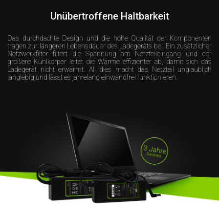
Unübertroffene Haltbarkeit
Das durchdachte Design und die hohe Qualität der Komponenten
tragen zur längeren Lebensdauer des Ladegeräts bei. Ein zusätzlicher
Netzwerkfilter filtert die Spannung am Netzteileingang und der
größere Kühlkörper leitet die Wärme effizienter ab, damit sich das
Ladegerät nicht erwärmt. All dies macht das Netzteil unglaublich
langlebig und lässt es jahrelang einwandfrei funktionieren.