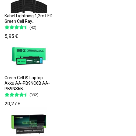
Kabel Lightning 1,2m LED
Green Cell Ray..
(42)
5,95 €
Green Cell ® Laptop
Akku AA-PB9NC6B AA-
PB9NS6B..
(392)
20,27 €