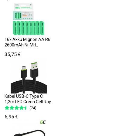
16x Akku Mignon AA R6
2600mAh Ni-MH..
35,75 €
Kabel USB-C Type C
1,2m LED Green Cell Ray..
(74)
5,95 €