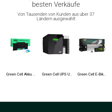
besten Verkäufe
Von Tausenden von Kunden aus über 37
Ländern ausgewählt
Green Cell Akku A1377 A1405 A1496 für Apple MacBook Air 13 A1369 A1466
Green Cell UPS USV 2000VA 1200W Unterbrechungsfreie Stromversorgung mit LCD Display und Überspannungsschutz 230V
Green Cell E-Bike Akku 36V 10.4Ah 374Wh Silverfish Elektrofahrrad 2 Pin für Zündapp, Telefunken, Ancheer mit Ladegerät