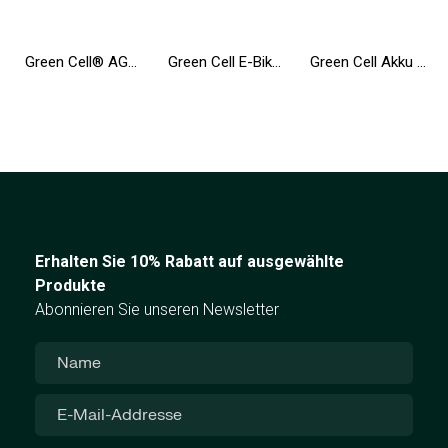
Green Cell® AGM Batterie 12V 12Ah Vlies Wartungsfrei Bleiakku für Elektro Spielzeug UPS Rollstuhl Fahrrad Echolot Scooter
Green Cell E-Bike Akku 36V 10.4Ah 374Wh Silverfish Elektrofahrrad 2 Pin für Zündapp, Telefunken, Ancheer mit Ladegerät
Green Cell Akku A1377 A1405 A1496 für Apple MacBook Air 13 A1369 A1466
Erhalten Sie 10% Rabatt auf ausgewählte
Produkte
Abonnieren Sie unseren Newsletter