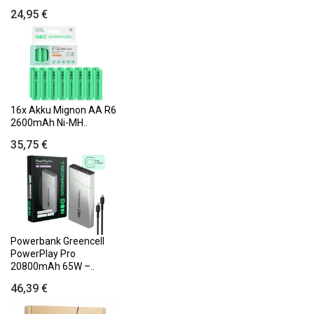
24,95 €
16x Akku Mignon AA R6
2600mAh Ni-MH..
35,75 €
Powerbank Greencell
PowerPlay Pro
20800mAh 65W –..
46,39 €