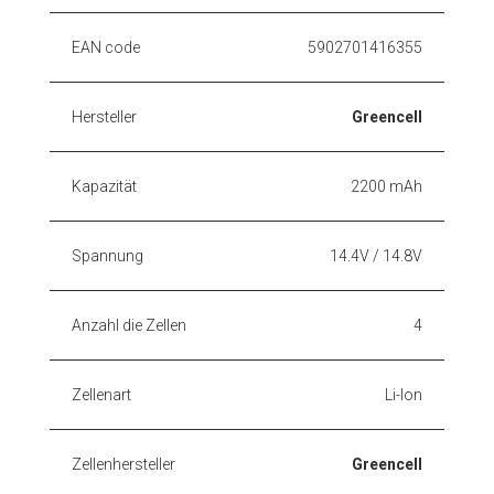
EAN code
5902701416355
Hersteller
Greencell
Kapazität
2200 mAh
Spannung
14.4V / 14.8V
Anzahl die Zellen
4
Zellenart
Li-Ion
Zellenhersteller
Greencell