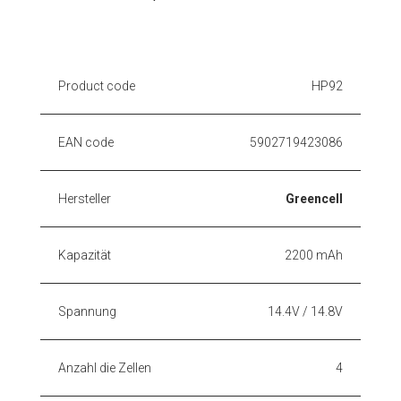
Product code
HP92
EAN code
5902719423086
Hersteller
Greencell
Kapazität
2200 mAh
Spannung
14.4V / 14.8V
Anzahl die Zellen
4