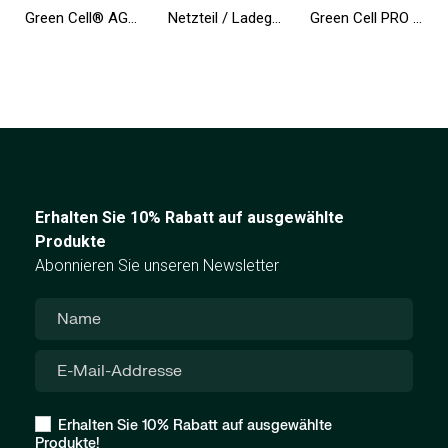
Green Cell® AGM Batterie 12V 9Ah Vlies Wartungsfrei Bleiakku für USV Backup Notstrom Alarm Telekomunikation Spielzeugauto
Netzteil / Ladegerät Green Cell PRO 19.5V 4.62A 90W für Dell Inspiron 15R N5010 N5110 Latitude E6410 E6420 E6430 E6510 E6520
Green Cell PRO ® Netzteil / Ladegerät für Laptop Toshiba Satellite A200 L350 A300 A500 A505 A350D A660 L350 L300D
Erhalten Sie 10% Rabatt auf ausgewählte
Produkte
Abonnieren Sie unseren Newsletter
Erhalten Sie 10% Rabatt auf ausgewählte
Produkte!