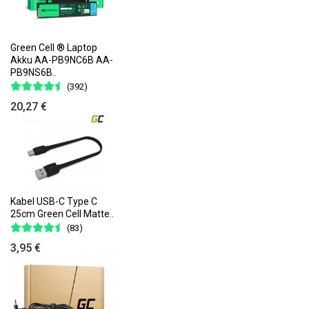
Green Cell ® Laptop
Akku AA-PB9NC6B AA-
PB9NS6B..
(392)
20,27 €
Kabel USB-C Type C
25cm Green Cell Matte..
(83)
3,95 €