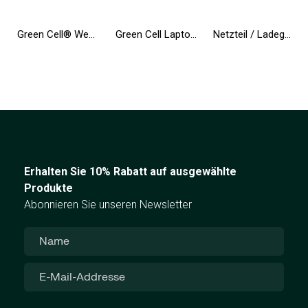
Green Cell® Wechselrichter Spannungswandler 24V auf 230V 500W/1000W Reiner sinus
Green Cell Laptop Akku WDX0R WDXOR für Dell Inspiron 13 5368 5378 5379 14 5482 15 5565 5567 5568 5570 5578 5579 7560 17 5770
Netzteil / Ladegerät Green Cell PRO 19V 3.95A 75W für Toshiba Satellite C55 C660 C850 C855 C870 L650 L650D L655 L750 L750D L755
Erhalten Sie 10% Rabatt auf ausgewählte
Produkte
Abonnieren Sie unseren Newsletter