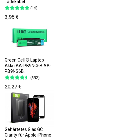
Ladekabel..
(16)
3,95 €
Green Cell ® Laptop
Akku AA-PB9NC6B AA-
PB9NS6B..
(392)
20,27 €
Gehärtetes Glas GC
Clarity für Apple iPhone