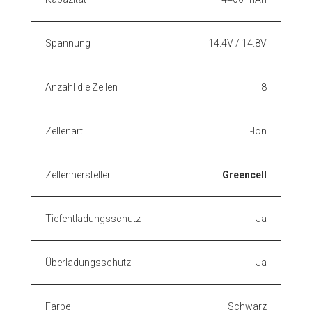
Spannung
14.4V / 14.8V
Anzahl die Zellen
8
Zellenart
Li-Ion
Zellenhersteller
Greencell
Tiefentladungsschutz
Ja
Überladungsschutz
Ja
Farbe
Schwarz