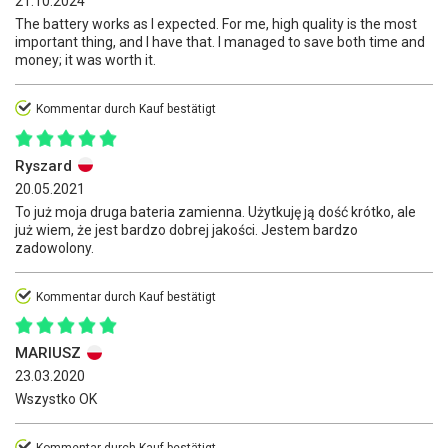
21.10.2024
The battery works as I expected. For me, high quality is the most
important thing, and I have that. I managed to save both time and
money; it was worth it.
Kommentar durch Kauf bestätigt
Ryszard
20.05.2021
To już moja druga bateria zamienna. Użytkuję ją dość krótko, ale
już wiem, że jest bardzo dobrej jakości. Jestem bardzo
zadowolony.
Kommentar durch Kauf bestätigt
MARIUSZ
23.03.2020
Wszystko OK