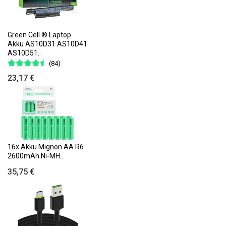
Green Cell ® Laptop
Akku AS10D31 AS10D41
AS10D51..
(84)
23,17 €
16x Akku Mignon AA R6
2600mAh Ni-MH..
35,75 €