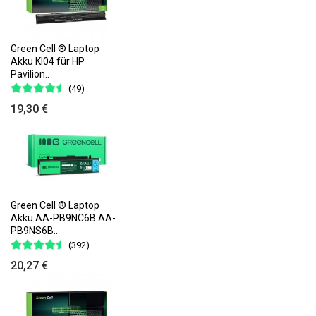
Green Cell ® Laptop
Akku KI04 für HP
Pavilion..
(49)
19,30 €
Green Cell ® Laptop
Akku AA-PB9NC6B AA-
PB9NS6B..
(392)
20,27 €