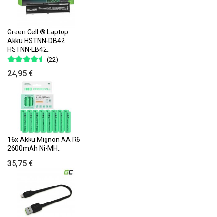
Green Cell ® Laptop
Akku HSTNN-DB42
HSTNN-LB42..
(22)
24,95 €
16x Akku Mignon AA R6
2600mAh Ni-MH..
35,75 €