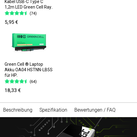
Kabel USB-C Type C
1,2m LED Green Cell Ray..
(74)
5,95 €
Green Cell ® Laptop
Akku OA04 HSTNN-LB5S
für HP..
(64)
18,33 €
Beschreibung
Spezifikation
Bewertungen / FAQ