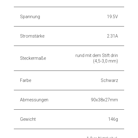
Spannung
19.5V
Stromstärke
2.31A
rund mit dem Stift drin
Steckermaße
(4,5-3,0 mm)
Farbe
Schwarz
Abmessungen
90x38x27mm
Gewicht
146g