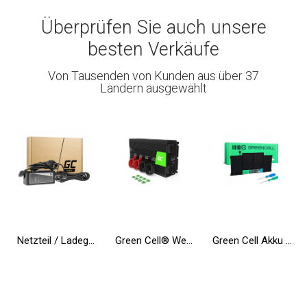
Überprüfen Sie auch unsere
besten Verkäufe
Von Tausenden von Kunden aus über 37
Ländern ausgewählt
Netzteil / Ladegerät Green Cell PRO 20V 3.25A 65W für Lenovo B50-80 G50 G50-30 V130-15IKB V310-15IKB IdeaPad S500 ThinkPad S540
Green Cell® Wechselrichter Spannungswandler 12V auf 230V 3000W/6000W
Green Cell Akku A1377 A1405 A1496 für Apple MacBook Air 13 A1369 A1466