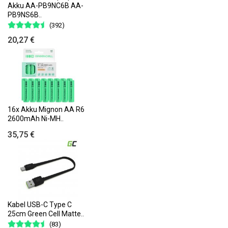
Akku AA-PB9NC6B AA-
PB9NS6B..
(392)
20,27 €
16x Akku Mignon AA R6
2600mAh Ni-MH..
35,75 €
Kabel USB-C Type C
25cm Green Cell Matte..
(83)