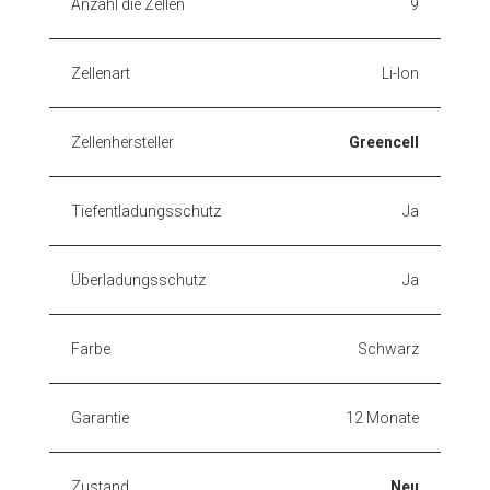
Anzahl die Zellen
9
Zellenart
Li-Ion
Zellenhersteller
Greencell
Tiefentladungsschutz
Ja
Überladungsschutz
Ja
Farbe
Schwarz
Garantie
12 Monate
Zustand
Neu