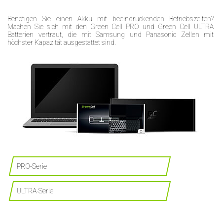
Benötigen Sie einen Akku mit beeindruckenden Betriebszeiten?
Machen Sie sich mit den Green Cell PRO und Green Cell ULTRA
Batterien vertraut, die mit Samsung und Panasonic Zellen mit
höchster Kapazität ausgestattet sind.
PRO-Serie
ULTRA-Serie