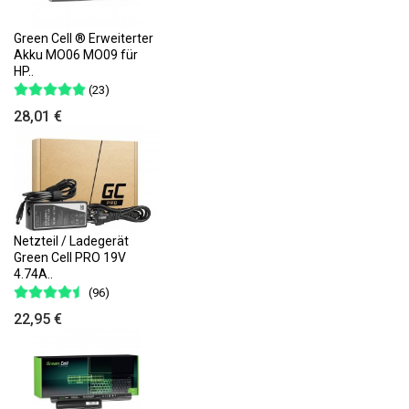
Green Cell ® Erweiterter
Akku MO06 MO09 für
HP..
(23)
28,01 €
Netzteil / Ladegerät
Green Cell PRO 19V
4.74A..
(96)
22,95 €