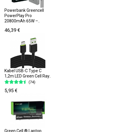
Powerbank Greencell
PowerPlay Pro
20800mAh 65W –..
46,39 €
Kabel USB-C Type C
1,2m LED Green Cell Ray..
(74)
5,95 €
Green Cell ® Laptop