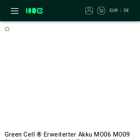
EUR
DE
Green Cell ® Erweiterter Akku MO06 MO09