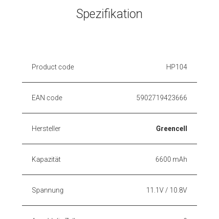
Spezifikation
Product code
HP104
EAN code
5902719423666
Hersteller
Greencell
Kapazität
6600 mAh
Spannung
11.1V / 10.8V