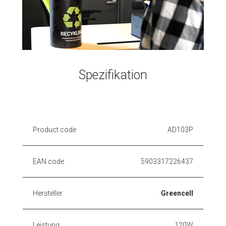
Spezifikation
Product code
AD103P
EAN code
5903317226437
Hersteller
Greencell
Leistung
120W