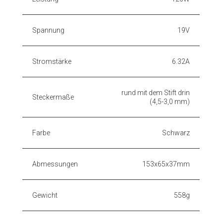
Spannung
19V
Stromstärke
6.32A
rund mit dem Stift drin
Steckermaße
(4,5-3,0 mm)
Farbe
Schwarz
Abmessungen
153x65x37mm
Gewicht
558g