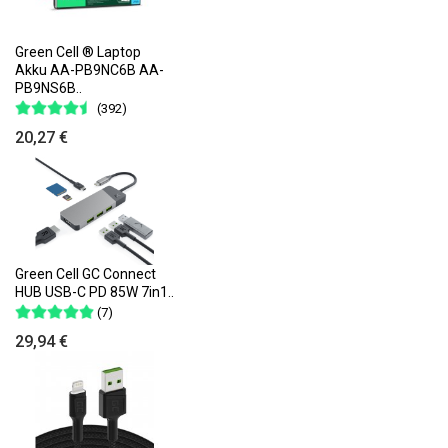
Green Cell ® Laptop
Akku AA-PB9NC6B AA-
PB9NS6B..
(392)
20,27 €
Green Cell GC Connect
HUB USB-C PD 85W 7in1..
(7)
29,94 €