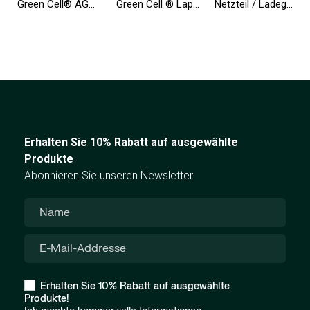
Green Cell® AGM Batterie 12V 9Ah Vlies Wartungsfrei Bleiakku für USV Backup Notstrom Alarm Telekomunikation Spielzeugauto
Green Cell ® Laptop Akku MU06 für HP 635 650 655 2000 Pavilion G6 G7 Compaq 635 650 Compaq Presario CQ62
Netzteil / Ladegerät Green Cell PRO 19.5V 4.62A 90W für Dell Inspiron 15R N5010 N5110 Latitude E6410 E6420 E6430 E6510 E6520
Erhalten Sie 10% Rabatt auf ausgewählte
Produkte
Abonnieren Sie unseren Newsletter
Erhalten Sie 10% Rabatt auf ausgewählte
Produkte!