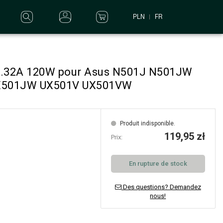
PLN
FR
 6.32A 120W pour Asus N501J N501JW
UX501JW UX501V UX501VW
Produit indisponible.
119,95 zł
Prix:
En rupture de stock
Des questions? Demandez
nous!