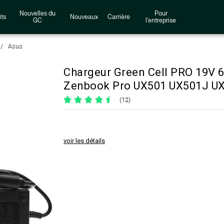
Nouvelles du
Pour
ts
Nouveaux
Carrière
GC
l'entreprise
Asus
Chargeur Green Cell PRO 19V
Zenbook Pro UX501 UX501J 
(12)
voir les détails