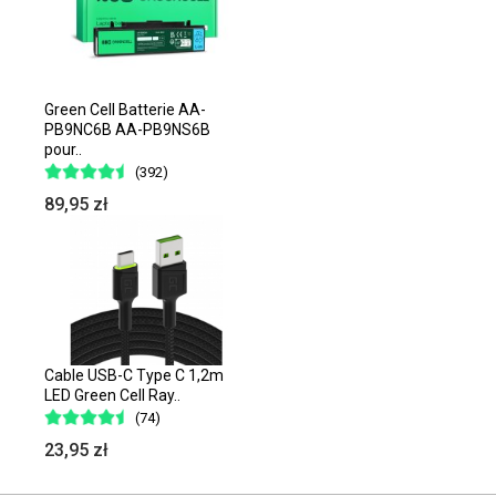
Green Cell Batterie AA-
PB9NC6B AA-PB9NS6B
pour..
(392)
89,95 zł
Cable USB-C Type C 1,2m
LED Green Cell Ray..
(74)
23,95 zł