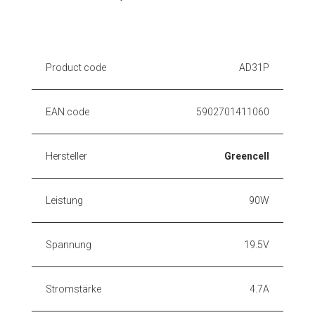
Product code
AD31P
EAN code
5902701411060
Hersteller
Greencell
Leistung
90W
Spannung
19.5V
Stromstärke
4.7A