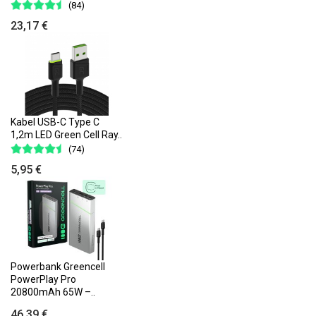
(84)
23,17 €
Kabel USB-C Type C
1,2m LED Green Cell Ray..
(74)
5,95 €
Powerbank Greencell
PowerPlay Pro
20800mAh 65W –..
46,39 €