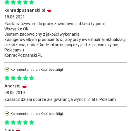
konradpoznanski.pl
18.05.2021
Zasilacz używam do pracy zawodowej od kilku tygodni.
Wszystko OK.
Jestem zadowolony z jakości wykonania.
Zasugerowałbym producentowi, aby przy ewentualnej aktualizacji
urządzenia, dodał Diodę informującą czy jest zasilanie czy nie.
Polecam :)
KonradPoznanski.PL
Kommentar durch Kauf bestätigt
Andrzej
08.05.2019
Zasilacz działa dobrze ale gwarancja wynosi 2 lata. Polecam.
Kommentar durch Kauf bestätigt
Nina