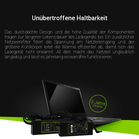
Unübertroffene Haltbarkeit
Das durchdachte Design und die hohe Qualität der Komponenten
tragen zur längeren Lebensdauer des Ladegeräts bei. Ein zusätzlicher
Netzwerkfilter filtert die Spannung am Netzteileingang und der
größere Kühlkörper leitet die Wärme effizienter ab, damit sich das
Ladegerät nicht erwärmt. All dies macht das Netzteil unglaublich
langlebig und lässt es jahrelang einwandfrei funktionieren.