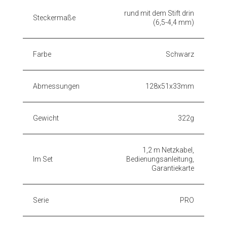
rund mit dem Stift drin
Steckermaße
(6,5-4,4 mm)
Farbe
Schwarz
Abmessungen
128x51x33mm
Gewicht
322g
1,2 m Netzkabel,
Im Set
Bedienungsanleitung,
Garantiekarte
Serie
PRO