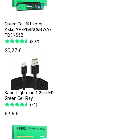
Green Cell ® Laptop
Akku AA-PB9NC6B AA-
PB9NS6B..
(392)
20,27 €
Kabel Lightning 1,2m LED
Green Cell Ray..
(42)
5,95 €