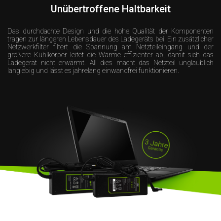
Unübertroffene Haltbarkeit
Das durchdachte Design und die hohe Qualität der Komponenten
tragen zur längeren Lebensdauer des Ladegeräts bei. Ein zusätzlicher
Netzwerkfilter filtert die Spannung am Netzteileingang und der
größere Kühlkörper leitet die Wärme effizienter ab, damit sich das
Ladegerät nicht erwärmt. All dies macht das Netzteil unglaublich
langlebig und lässt es jahrelang einwandfrei funktionieren.