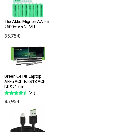
16x Akku Mignon AA R6
2600mAh Ni-MH..
35,75 €
Green Cell ® Laptop
Akku VGP-BPS13 VGP-
BPS21 für..
(21)
45,95 €