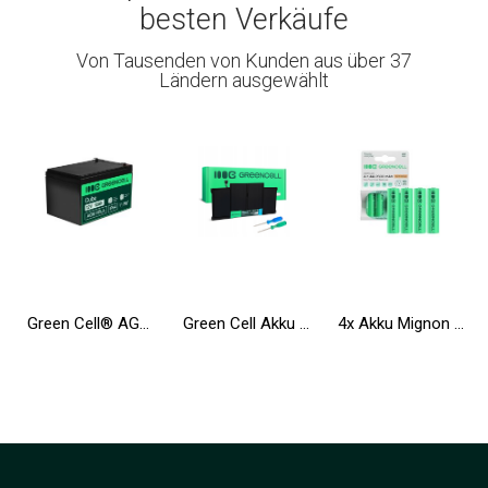
besten Verkäufe
Von Tausenden von Kunden aus über 37
Ländern ausgewählt
Green Cell® AGM Batterie 12V 12Ah Vlies Wartungsfrei Bleiakku für Elektro Spielzeug UPS Rollstuhl Fahrrad Echolot Scooter
Green Cell Akku A1377 A1405 A1496 für Apple MacBook Air 13 A1369 A1466
4x Akku Mignon AA R6 2600mAh Ni-MH Wiederaufladbare Batterie Green Cell