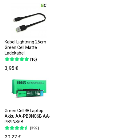
Kabel Lightning 25cm
Green Cell Matte
Ladekabel..
(16)
3,95 €
Green Cell ® Laptop
Akku AA-PB9NC6B AA-
PB9NS6B..
(392)
20,27 €