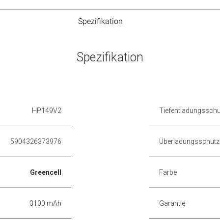
Spezifikation
Spezifikation
HP149V2
Tiefentladungsschu
5904326373976
Überladungsschutz
Greencell
Farbe
3100 mAh
Garantie