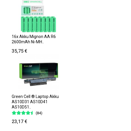
16x Akku Mignon AA R6
2600mAh Ni-MH..
35,75 €
Green Cell ® Laptop Akku
AS10D31 AS10D41
AS10D51..
(84)
23,17 €