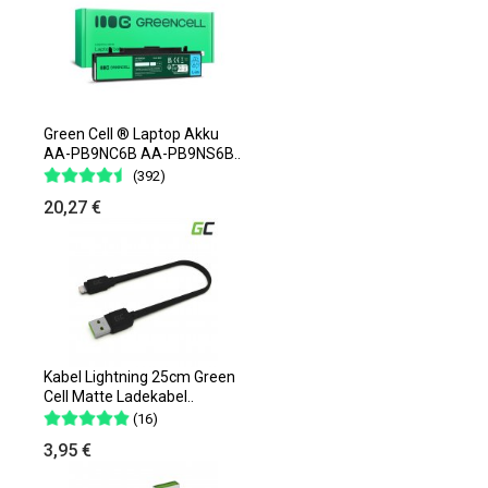
Green Cell ® Laptop Akku
AA-PB9NC6B AA-PB9NS6B..
(392)
20,27 €
Kabel Lightning 25cm Green
Cell Matte Ladekabel..
(16)
3,95 €