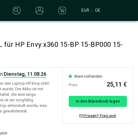
EUR
DE
L für HP Envy x360 15-BP 15-BP000 15-
n:
Dienstag, 11.08.26
Ware vorhanden.
25,11 €
 für den Laptop HP Envy x360
Preis:
 wurde. Der Akku ist mit
attet, die eine lange
e ist ein sorgfältig
In den Warenkorb legen
ptop entwickelt wurde, was
s gewährleistet.
Fragen? Frag uns!
rgabe