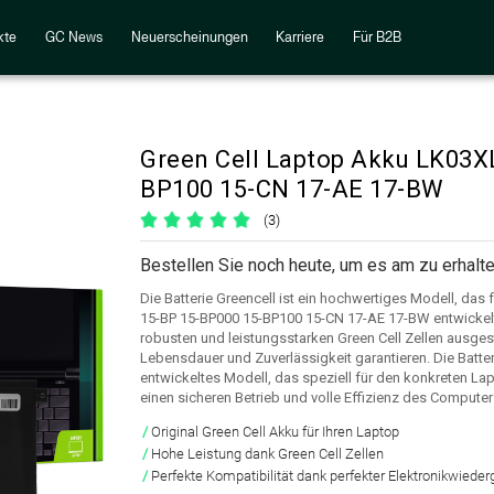
kte
GC News
Neuerscheinungen
Karriere
Für B2B
Green Cell Laptop Akku LK03X
BP100 15-CN 17-AE 17-BW
(3)
Bestellen Sie noch heute, um es am zu erhalte
Die Batterie Greencell ist ein hochwertiges Modell, das
15-BP 15-BP000 15-BP100 15-CN 17-AE 17-BW entwickelt
robusten und leistungsstarken Green Cell Zellen ausgest
Lebensdauer und Zuverlässigkeit garantieren. Die Batteri
entwickeltes Modell, das speziell für den konkreten La
einen sicheren Betrieb und volle Effizienz des Computer
Original Green Cell Akku für Ihren Laptop
Hohe Leistung dank Green Cell Zellen
Perfekte Kompatibilität dank perfekter Elektronikwiede