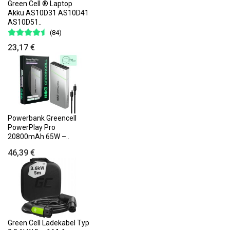
Green Cell ® Laptop
Akku AS10D31 AS10D41
AS10D51..
(84)
23,17 €
Powerbank Greencell
PowerPlay Pro
20800mAh 65W –..
46,39 €
Green Cell Ladekabel Typ