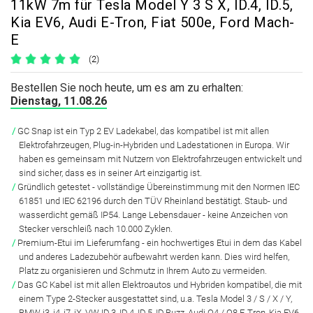
11kW 7m für Tesla Model Y 3 S X, ID.4, ID.5,
Kia EV6, Audi E-Tron, Fiat 500e, Ford Mach-
E
(2)
Bestellen Sie noch heute, um es am zu erhalten:
Dienstag, 11.08.26
GC Snap ist ein Typ 2 EV Ladekabel, das kompatibel ist mit allen
Elektrofahrzeugen, Plug-in-Hybriden und Ladestationen in Europa. Wir
haben es gemeinsam mit Nutzern von Elektrofahrzeugen entwickelt und
sind sicher, dass es in seiner Art einzigartig ist.
Gründlich getestet - vollständige Übereinstimmung mit den Normen IEC
61851 und IEC 62196 durch den TÜV Rheinland bestätigt. Staub- und
wasserdicht gemäß IP54. Lange Lebensdauer - keine Anzeichen von
Stecker verschleiß nach 10.000 Zyklen.
Premium-Etui im Lieferumfang - ein hochwertiges Etui in dem das Kabel
und anderes Ladezubehör aufbewahrt werden kann. Dies wird helfen,
Platz zu organisieren und Schmutz in Ihrem Auto zu vermeiden.
Das GC Kabel ist mit allen Elektroautos und Hybriden kompatibel, die mit
einem Type 2-Stecker ausgestattet sind, u.a. Tesla Model 3 / S / X / Y,
BMW i3, i4, i7, iX, VW ID.3, ID.4, ID.5, ID.Buzz, Audi Q4 / Q8 E-Tron, Kia EV6,