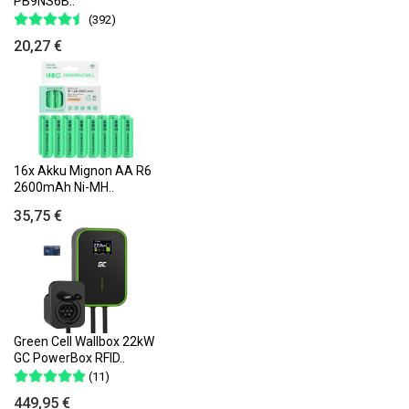
PB9NS6B..
(392)
20,27 €
16x Akku Mignon AA R6
2600mAh Ni-MH..
35,75 €
Green Cell Wallbox 22kW
GC PowerBox RFID..
(11)
449,95 €