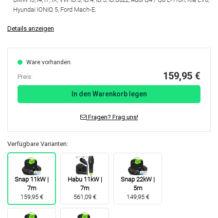
Hyundai IONIQ 5, Ford Mach-E.
Details anzeigen
Ware vorhanden.
159,95 €
Preis:
In den Warenkorb legen
Fragen? Frag uns!
Verfügbare Varianten:
Snap 11kW |
Habu 11kW |
Snap 22kW |
7m
7m
5m
159,95 €
561,09 €
149,95 €