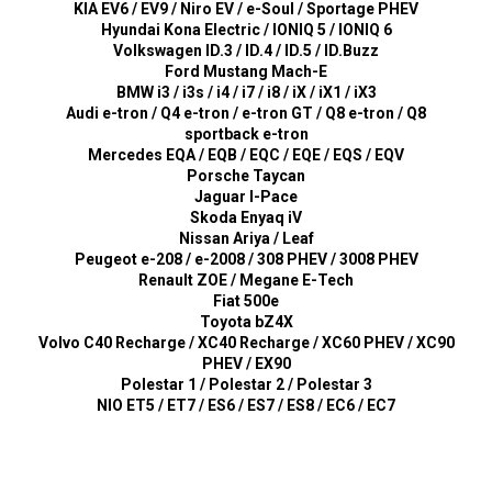
KIA EV6 / EV9 / Niro EV / e-Soul / Sportage PHEV
Hyundai Kona Electric / IONIQ 5 / IONIQ 6
Volkswagen ID.3 / ID.4 / ID.5 / ID.Buzz
Ford Mustang Mach-E
BMW i3 / i3s / i4 / i7 / i8 / iX / iX1 / iX3
Audi e-tron / Q4 e-tron / e-tron GT / Q8 e-tron / Q8
sportback e-tron
Mercedes EQA / EQB / EQC / EQE / EQS / EQV
Porsche Taycan
Jaguar I-Pace
Skoda Enyaq iV
Nissan Ariya / Leaf
Peugeot e-208 / e-2008 / 308 PHEV / 3008 PHEV
Renault ZOE / Megane E-Tech
Fiat 500e
Toyota bZ4X
Volvo C40 Recharge / XC40 Recharge / XC60 PHEV / XC90
PHEV / EX90
Polestar 1 / Polestar 2 / Polestar 3
NIO ET5 / ET7 / ES6 / ES7 / ES8 / EC6 / EC7