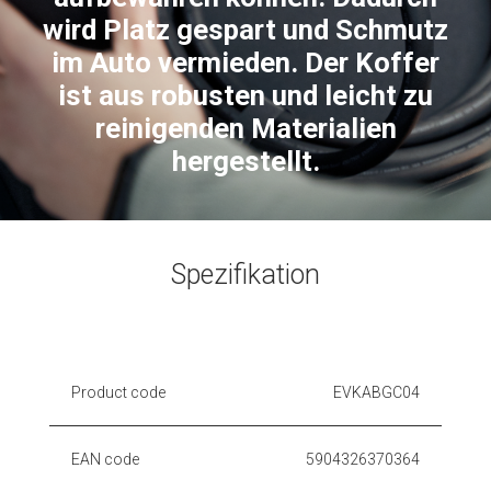
wird Platz gespart und Schmutz
im Auto vermieden. Der Koffer
ist aus robusten und leicht zu
reinigenden Materialien
hergestellt.
Spezifikation
Product code
EVKABGC04
EAN code
5904326370364