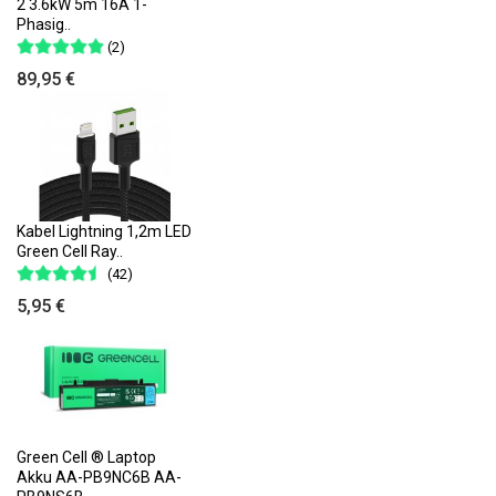
2 3.6kW 5m 16A 1-
Phasig..
(2)
89,95 €
Kabel Lightning 1,2m LED
Green Cell Ray..
(42)
5,95 €
Green Cell ® Laptop
Akku AA-PB9NC6B AA-