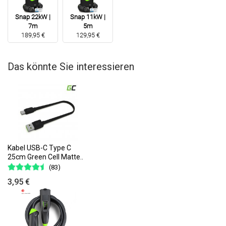
Snap 22kW |
Snap 11kW |
7m
5m
189,95 €
129,95 €
Das könnte Sie interessieren
Kabel USB-C Type C
25cm Green Cell Matte..
(83)
3,95 €