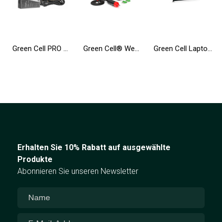
Green Cell PRO ® Netzteil / Ladegerät für Laptop Toshiba Satellite A200 L350 A300 A500 A505 A350D A660 L350 L300D
Green Cell® Wechselrichter Spannungswandler 24V auf 230V 500W/1000W Reiner sinus
Green Cell Laptop Akku WDX0R WDXOR für Dell Inspiron 13 5368 5378 5379 14 5482 15 5565 5567 5568 5570 5578 5579 7560 17 5770
Erhalten Sie 10% Rabatt auf ausgewählte
Produkte
Abonnieren Sie unseren Newsletter