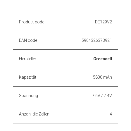
Product code
DE129V2
EAN code
5904326373921
Hersteller
Greencell
Kapazität
5800 mAh
Spannung
7.6V / 7.4V
Anzahl die Zellen
4