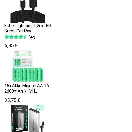
Kabel Lightning 1,2m LED
Green Cell Ray..
(42)
5,95 €
16x Akku Mignon AA R6
2600mAh Ni-MH..
35,75 €