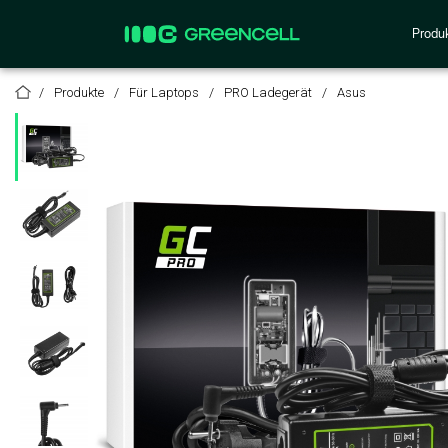
Produ
Produkte
Für Laptops
PRO Ladegerät
Asus