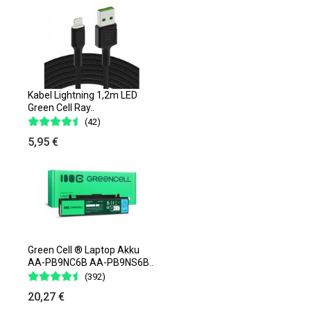
Kabel Lightning 1,2m LED
Green Cell Ray..
(42)
5,95 €
Green Cell ® Laptop Akku
AA-PB9NC6B AA-PB9NS6B..
(392)
20,27 €