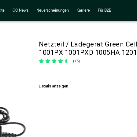
kte
GC News
Neuerscheinungen
Karriere
Für B2B
Netzteil / Ladegerät Green Ce
1001PX 1001PXD 1005HA 1201
(15)
Details anzeigen