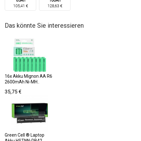
65Ah
100Ah
105,41 €
128,63 €
Das könnte Sie interessieren
16x Akku Mignon AA R6
2600mAh Ni-MH..
35,75 €
Green Cell ® Laptop
Akku HSTNN-DB42