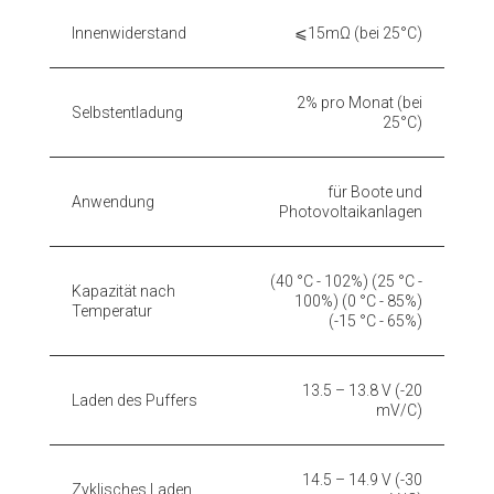
Innenwiderstand
⩽15mΩ (bei 25°C)
2% pro Monat (bei
Selbstentladung
25°C)
für Boote und
Anwendung
Photovoltaikanlagen
(40 °C - 102%) (25 °C -
Kapazität nach
100%) (0 °C - 85%)
Temperatur
(-15 °C - 65%)
13.5 – 13.8 V (-20
Laden des Puffers
mV/C)
14.5 – 14.9 V (-30
Zyklisches Laden