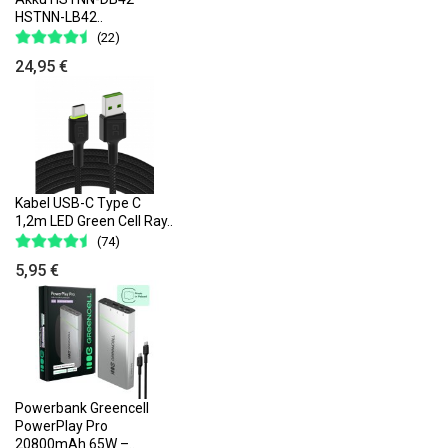
HSTNN-LB42..
(22)
24,95 €
Kabel USB-C Type C
1,2m LED Green Cell Ray..
(74)
5,95 €
Powerbank Greencell
PowerPlay Pro
20800mAh 65W –..