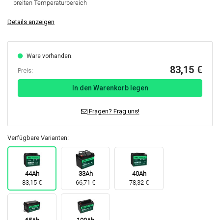
breiten Temperaturbereich
Details anzeigen
Ware vorhanden.
83,15 €
Preis:
In den Warenkorb legen
Fragen? Frag uns!
Verfügbare Varianten:
44Ah
33Ah
40Ah
83,15 €
66,71 €
78,32 €