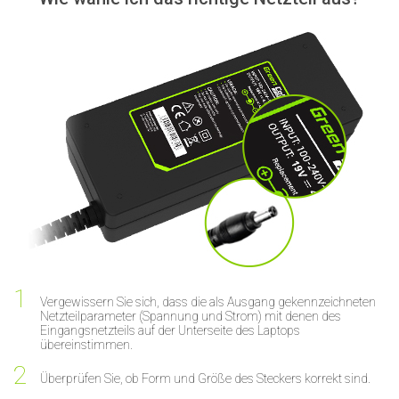
Vergewissern Sie sich, dass die als Ausgang gekennzeichneten
Netzteilparameter (Spannung und Strom) mit denen des
Eingangsnetzteils auf der Unterseite des Laptops
übereinstimmen.
Überprüfen Sie, ob Form und Größe des Steckers korrekt sind.