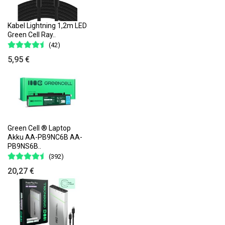
Kabel Lightning 1,2m LED
Green Cell Ray..
(42)
5,95 €
Green Cell ® Laptop
Akku AA-PB9NC6B AA-
PB9NS6B..
(392)
20,27 €