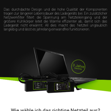
Das durchdachte Design und die hohe Qualität der Komponenten
tragen zur längeren Lebensdauer des Ladegeräts bei. Ein zusätzlicher
Netzwerkfilter filtert die Spannung am Netzteileingang und der
größere Kühlkörper leitet die Wärme effizienter ab, damit sich das
Ladegerät nicht erwärmt. All dies macht das Netzteil unglaublich
langlebig und lässt es jahrelang einwandfrei funktionieren.
Wie wähle ich das richtige Netzteil aus?