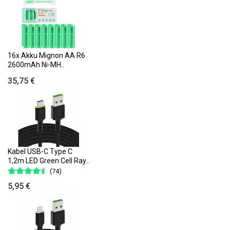
16x Akku Mignon AA R6
2600mAh Ni-MH..
35,75 €
Kabel USB-C Type C
1,2m LED Green Cell Ray..
(74)
5,95 €