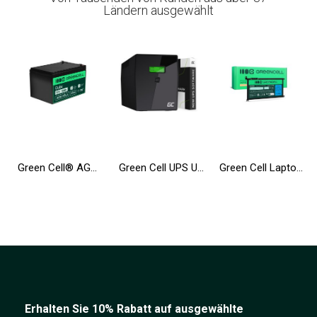
Ländern ausgewählt
Green Cell® AGM Batterie 12V 12Ah Vlies Wartungsfrei Bleiakku für Elektro Spielzeug UPS Rollstuhl Fahrrad Echolot Scooter
Green Cell UPS USV 2000VA 1200W Unterbrechungsfreie Stromversorgung mit LCD Display und Überspannungsschutz 230V
Green Cell Laptop Akku WDX0R WDXOR für Dell Inspiron 13 5368 5378 5379 14 5482 15 5565 5567 5568 5570 5578 5579 7560 17 5770
Erhalten Sie 10% Rabatt auf ausgewählte