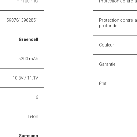
HP100PRO
Protection contre l
5907813962851
Protection contre l
profonde
Greencell
Couleur
5200 mAh
Garantie
10.8V / 11.1V
État
6
Li-Ion
Samsung