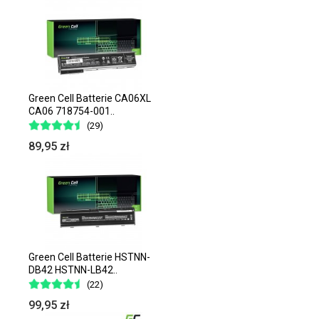
Green Cell Batterie CA06XL
CA06 718754-001..
(29)
89,95 zł
Green Cell Batterie HSTNN-
DB42 HSTNN-LB42..
(22)
99,95 zł