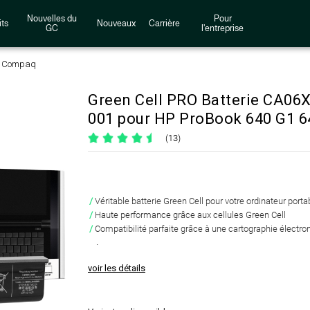
Nouvelles du
Pour
ts
Nouveaux
Carrière
GC
l'entreprise
, Compaq
Green Cell PRO Batterie CA06
001 pour HP ProBook 640 G1 6
(13)
Véritable batterie Green Cell pour votre ordinateur porta
Haute performance grâce aux cellules Green Cell
Compatibilité parfaite grâce à une cartographie électron
.
voir les détails