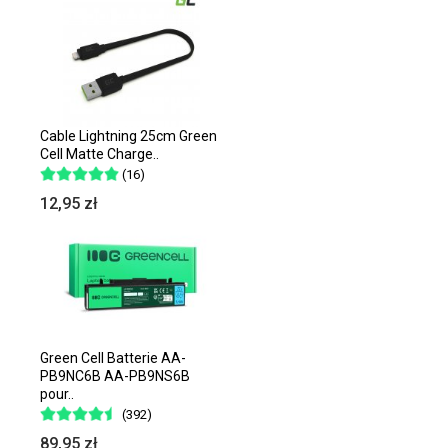
Cable Lightning 25cm Green
Cell Matte Charge..
(16)
12,95 zł
Green Cell Batterie AA-
PB9NC6B AA-PB9NS6B
pour..
(392)
89,95 zł