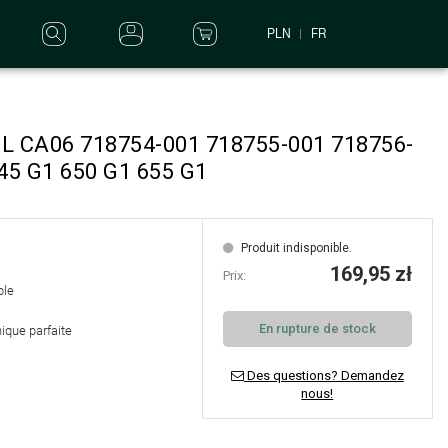
PLN
FR
XL CA06 718754-001 718755-001 718756-
45 G1 650 G1 655 G1
Produit indisponible.
169,95 zł
Prix:
ble
En rupture de stock
ique parfaite
Des questions? Demandez
nous!