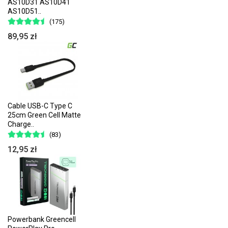
AS10D31 AS10D41
AS10D51..
(175)
89,95 zł
Cable USB-C Type C
25cm Green Cell Matte
Charge..
(83)
12,95 zł
Powerbank Greencell