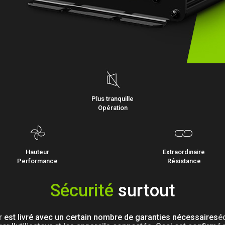
Plus tranquille
Opération
Hauteur
Extraordinaire
Performance
Résistance
Sécurité
surtout
r
est livré avec un certain nombre de garanties nécessaires
é