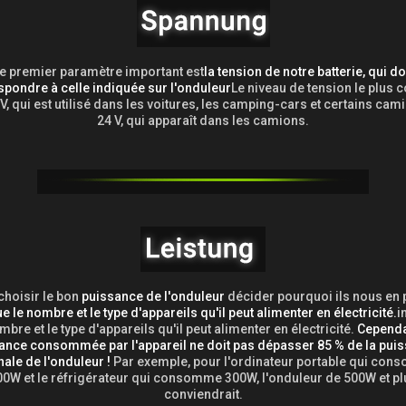
e premier paramètre important est
la tension de notre batterie, qui do
spondre à celle indiquée sur l'onduleur
Le niveau de tension le plus 
 V, qui est utilisé dans les voitures, les camping-cars et certains cami
24 V, qui apparaît dans les camions.
 choisir le bon
puissance de l'onduleur
décider pourquoi ils nous en 
e le nombre et le type d'appareils qu'il peut alimenter en électricité.
i
mbre et le type d'appareils qu'il peut alimenter en électricité.
Cependan
ance consommée par l'appareil ne doit pas dépasser 85 % de la pui
ale de l'onduleur !
Par exemple, pour l'ordinateur portable qui co
00W et le réfrigérateur qui consomme 300W, l'onduleur de 500W et pl
conviendrait.