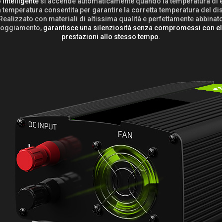
 intelligente
si accende automaticamente quando la temperatura di 
 temperatura consentita per garantire la corretta temperatura del di
Realizzato con materiali di altissima qualità e perfettamente abbinat
lloggiamento,
garantisce una silenziosità senza compromessi con e
prestazioni allo stesso tempo
.