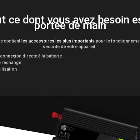
t ce dont vous avez besoin e
portée de main
e contient
les accessoires les plus importants
pour le fonctionnemen
sécurité de votre appareil :
connexion directe à la batterie
e rechange
ilisation