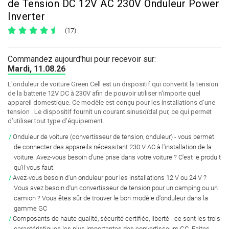
de Tension DC 12V AC 230V Onduleur Power
Inverter
(17)
Commandez aujourd'hui pour recevoir sur:
Mardi, 11.08.26
L'onduleur de voiture Green Cell est un dispositif qui convertit la tension
de la batterie 12V DC à 230V afin de pouvoir utiliser n'importe quel
appareil domestique. Ce modèle est conçu pour les installations d’une
tension . Le dispositif fournit un courant sinusoïdal pur, ce qui permet
d’utiliser tout type d’équipement.
Onduleur de voiture
(convertisseur de tension, onduleur) - vous permet
de connecter des appareils nécessitant 230 V AC à l'installation de la
voiture. Avez-vous besoin d'une prise dans votre voiture ?
C'est le produit
qu'il vous faut.
Avez-vous besoin d'un onduleur pour les installations
12 V ou 24 V ?
Vous avez besoin d'un convertisseur de tension pour
un camping ou un
camion ?
Vous êtes sûr de trouver le bon modèle d'onduleur dans la
gamme GC
Composants de haute
qualité
,
sécurité
certifiée,
liberté
- ce sont les trois
caractéristiques les plus importantes des convertisseurs
GC
. Faites