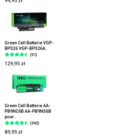
99,95 zł
Green Cell Batterie VGP-
BPS26 VGP-BPS26A..
(51)
129,95 zł
Green Cell Batterie AA-
PB9NC6B AA-PB9NS6B
pour..
(392)
89,95 zł