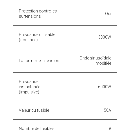
Protection contre les
Oui
surtensions
Puissance utilisable
3000W
(continue)
Onde sinusoïdale
La forme de la tension
modifiée
Puissance
instantanée
6000W
(impulsive)
Valeur du fusible
50A
Nombre de fusibles
8