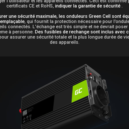
er l'utilisateur et les appareils connectés. Ceci est confirmé 
certificats CE et RoHS,
indiquer la garantie de sécurité
.
rer une sécurité maximale, les onduleurs Green Cell sont éq
remplaçable
, qui fournit la protection nécessaire pour l'ondule
ils connectés. L'échange est très simple et ne devrait pose
ème à personne.
Des fusibles de rechange sont inclus avec 
pour assurer une sécurité totale et la plus longue durée de vi
des appareils.