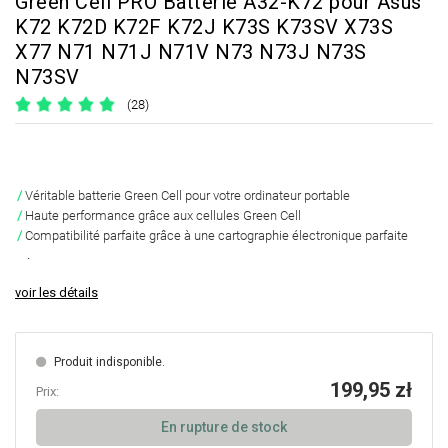
Green Cell PRO Batterie A32-K72 pour Asus
K72 K72D K72F K72J K73S K73SV X73S
X77 N71 N71J N71V N73 N73J N73S
N73SV
(28)
Véritable batterie Green Cell pour votre ordinateur portable
Haute performance grâce aux cellules Green Cell
Compatibilité parfaite grâce à une cartographie électronique parfaite
.
voir les détails
Produit indisponible.
199,95 zł
Prix:
En rupture de stock