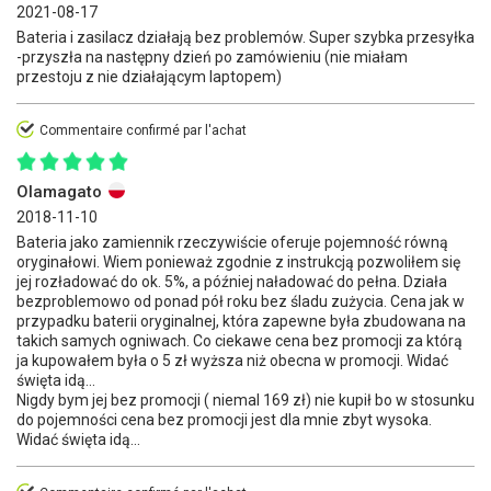
2021-08-17
Bateria i zasilacz działają bez problemów. Super szybka przesyłka
-przyszła na następny dzień po zamówieniu (nie miałam
przestoju z nie działającym laptopem)
Commentaire confirmé par l'achat
Olamagato
2018-11-10
Bateria jako zamiennik rzeczywiście oferuje pojemność równą
oryginałowi. Wiem ponieważ zgodnie z instrukcją pozwoliłem się
jej rozładować do ok. 5%, a później naładować do pełna. Działa
bezproblemowo od ponad pół roku bez śladu zużycia. Cena jak w
przypadku baterii oryginalnej, która zapewne była zbudowana na
takich samych ogniwach. Co ciekawe cena bez promocji za którą
ja kupowałem była o 5 zł wyższa niż obecna w promocji. Widać
święta idą...
Nigdy bym jej bez promocji ( niemal 169 zł) nie kupił bo w stosunku
do pojemności cena bez promocji jest dla mnie zbyt wysoka.
Widać święta idą...