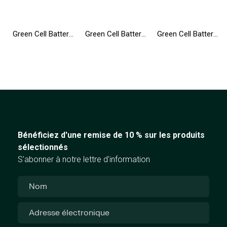
Green Cell Batterie MU06 593553-001 593554-001 pour HP 250 G1 255 G1 Pavilion DV6 DV7 DV6-6000 G6-2200 G6-2300 G7-1100 G7-2200
Green Cell Batterie T54FJ 8858X pour Dell Latitude E6420 E6430 E6520 E6530 E5420 E5430 E5520 E5530 E6440 E6540 Vostro 3460 3560
Green Cell Batterie WDX0R WDXOR pour Dell Inspiron 13 5368 5378 5379 15 5565 5567 5568 5570 17 5765 5767 5770 Vostro 5468 5568
Bénéficiez d'une remise de 10 % sur les produits
sélectionnés
S'abonner à notre lettre d'information