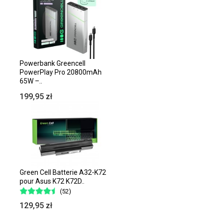
Powerbank Greencell
PowerPlay Pro 20800mAh
65W –..
199,95 zł
Green Cell Batterie A32-K72
pour Asus K72 K72D..
(52)
129,95 zł