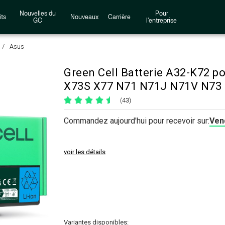
Nouvelles du
Pour
ts
Nouveaux
Carrière
GC
l'entreprise
Asus
Green Cell Batterie A32-K72 
X73S X77 N71 N71J N71V N73
(43)
Commandez aujourd'hui pour recevoir sur:
Vend
voir les détails
Variantes disponibles: