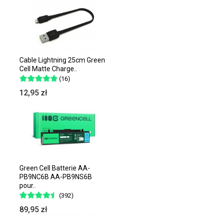
Cable Lightning 25cm Green
Cell Matte Charge..
(16)
12,95 zł
Green Cell Batterie AA-
PB9NC6B AA-PB9NS6B
pour..
(392)
89,95 zł