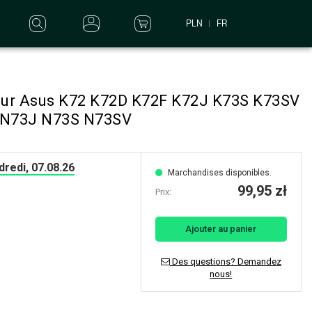
PLN
FR
pour Asus K72 K72D K72F K72J K73S K73SV
 N73J N73S N73SV
redi, 07.08.26
Marchandises disponibles.
99,95 zł
Prix:
Ajouter au panier
Des questions? Demandez
nous!