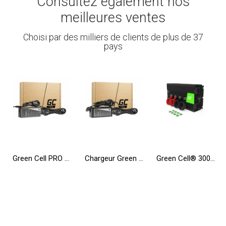
Consultez également nos
meilleures ventes
Choisi par des milliers de clients de plus de 37
pays
Green Cell PRO Chargeur pour Toshiba Satellite A200 L350 A300 A500 A505 A350D A660 L350 L300D
Chargeur Green Cell PRO 20V 3.25A 65W pour Lenovo B50-80 G50 G50-30 V130-15IKB V310-15IKB IdeaPad S500 ThinkPad S540 X240
Green Cell® 3000W/6000W Convertisseur de Tension DC 12V AC 230V Onduleur Power Inverter