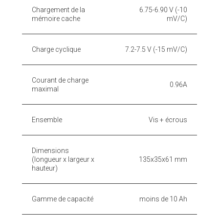
Chargement de la
6.75-6.90 V (-10
mémoire cache
mV/C)
Charge cyclique
7.2-7.5 V (-15 mV/C)
Courant de charge
0.96A
maximal
Ensemble
Vis + écrous
Dimensions
(longueur x largeur x
135x35x61 mm
hauteur)
Gamme de capacité
moins de 10 Ah