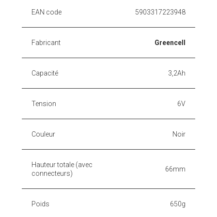
EAN code
5903317223948
Fabricant
Greencell
Capacité
3,2Ah
Tension
6V
Couleur
Noir
Hauteur totale (avec
66mm
connecteurs)
Poids
650g