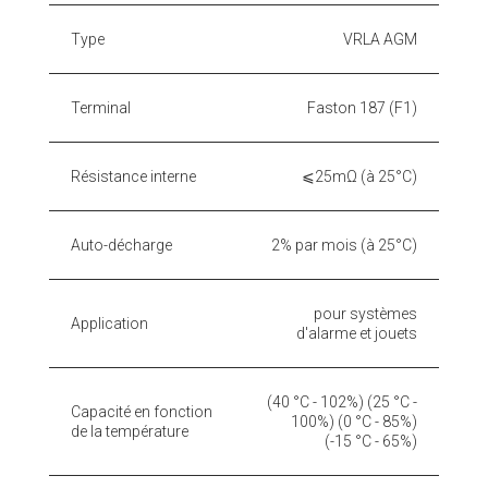
Type
VRLA AGM
Terminal
Faston 187 (F1)
Résistance interne
⩽25mΩ (à 25°C)
Auto-décharge
2% par mois (à 25°C)
pour systèmes
Application
d'alarme et jouets
(40 °C - 102%) (25 °C -
Capacité en fonction
100%) (0 °C - 85%)
de la température
(-15 °C - 65%)