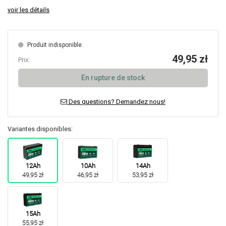
voir les détails
Produit indisponible.
49,95 zł
Prix:
En rupture de stock
Des questions? Demandez nous!
Variantes disponibles:
12Ah
10Ah
14Ah
49,95 zł
46,95 zł
53,95 zł
15Ah
55,95 zł