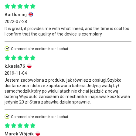
Bartłomiej
2022-07-28
It is great, it provides me with what I need, and the time is cool too.
I confirm that the quality of the device is exemplary.
Commentaire confirmé par l'achat
k.kasia76
2019-11-04
Jestem zadowolona z produktu jak również z obsługi.Szybko
dostarczona i dobrze zapakowana bateria.Jedyną wadą był
samochodzik,który po wielu latach nie chciał jeździć z nową
baterią.Więc auto zaniosłam do mechanika i naprawa kosztowała
jedynie 20 zł.Stara zabawka działa sprawnie.
Commentaire confirmé par l'achat
Marek Wójcik