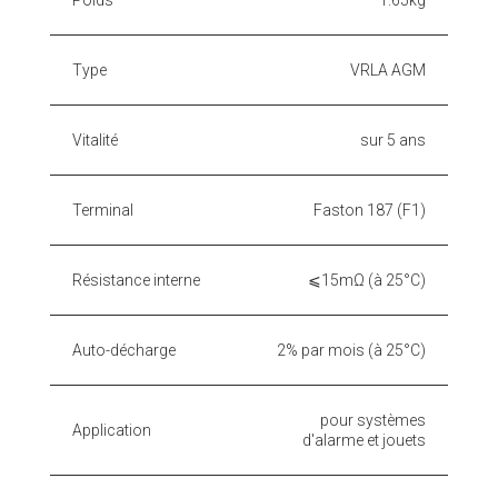
Poids
1.65kg
Type
VRLA AGM
Vitalité
sur 5 ans
Terminal
Faston 187 (F1)
Résistance interne
⩽15mΩ (à 25°C)
Auto-décharge
2% par mois (à 25°C)
pour systèmes
Application
d'alarme et jouets