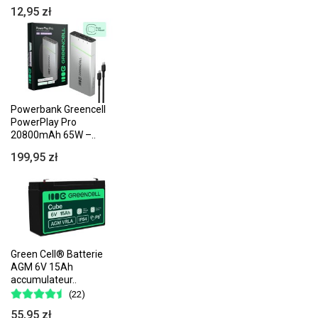
12,95 zł
Powerbank Greencell
PowerPlay Pro
20800mAh 65W –..
199,95 zł
Green Cell® Batterie
AGM 6V 15Ah
accumulateur..
(22)
55,95 zł