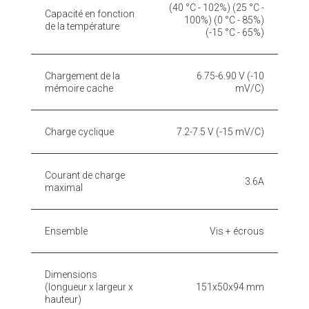
(40 °C - 102%) (25 °C -
Capacité en fonction
100%) (0 °C - 85%)
de la température
(-15 °C - 65%)
Chargement de la
6.75-6.90 V (-10
mémoire cache
mV/C)
Charge cyclique
7.2-7.5 V (-15 mV/C)
Courant de charge
3.6A
maximal
Ensemble
Vis + écrous
Dimensions
(longueur x largeur x
151x50x94 mm
hauteur)