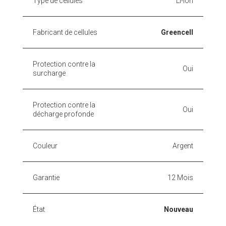
Type de cellules
Li-Ion
Fabricant de cellules
Greencell
Protection contre la
Oui
surcharge
Protection contre la
Oui
décharge profonde
Couleur
Argent
Garantie
12 Mois
État
Nouveau