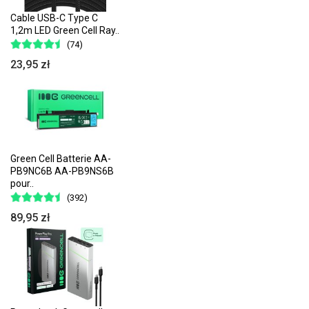
Cable USB-C Type C
1,2m LED Green Cell Ray..
(74)
23,95 zł
Green Cell Batterie AA-
PB9NC6B AA-PB9NS6B
pour..
(392)
89,95 zł