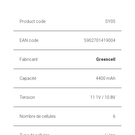
Product code
SY05
EAN code
5902701419004
Fabricant
Greencell
Capacité
4400 mAh
Tension
11.1V / 10.8V
Nombre de cellules
6