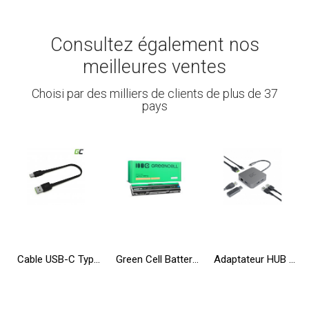
Consultez également nos
meilleures ventes
Choisi par des milliers de clients de plus de 37
pays
Cable USB-C Type C 25cm Green Cell Matte Charge rapide, Quick Charge 3.0
Green Cell Batterie T54FJ 8858X pour Dell Latitude E6420 E6430 E6520 E6530 E5420 E5430 E5520 E5530 E6440 E6540 Vostro 3460 3560
Adaptateur HUB USB-C Green Cell 6en1 (3xUSB 3.0 HDMI 4K Ethernet) pour Apple MacBook Pro, Air, Asus, Dell XPS, HP, Lenovo X1