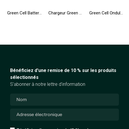
Green Cell Batterie T54FJ 8858X pour Dell Latitude E6420 E6430 E6520 E6530 E5420 E5430 E5520 E5530 E6440 E6540 Vostro 3460 3560
Chargeur Green Cell PRO 19.5V 3.33A 65W pour HP 250 G2 G3 G4 G5 15-R 15-R100NW 15-R101NW 15-R104NW 15-R233NW 15-R253NW
Green Cell Onduleur UPS 2000VA 1200W Alimentation d'énergie Non interruptible avec écran LCD + Nouveau Logiciel
Bénéficiez d'une remise de 10 % sur les produits
sélectionnés
S'abonner à notre lettre d'information