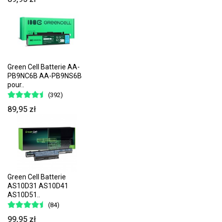
Green Cell Batterie AA-
PB9NC6B AA-PB9NS6B
pour..
(392)
89,95 zł
Green Cell Batterie
AS10D31 AS10D41
AS10D51..
(84)
99,95 zł