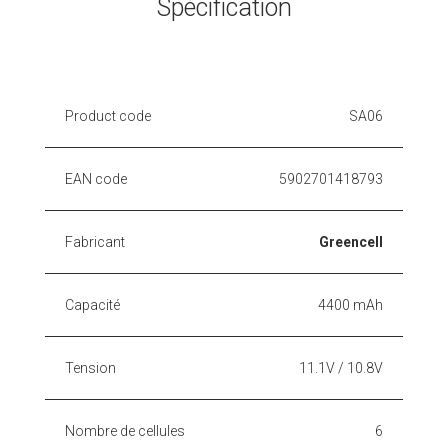
Spécification
Product code
SA06
EAN code
5902701418793
Fabricant
Greencell
Capacité
4400 mAh
Tension
11.1V / 10.8V
Nombre de cellules
6