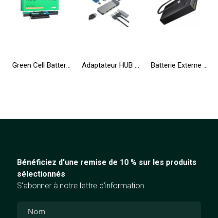
Green Cell Batterie AS10D31 AS10D41 AS10D51 AS10D71 pour Acer Aspire 5741 5741G 5742 5742G 5750 5750G E1-521 E1-531 E1-571
Adaptateur HUB GC Connect 7en1 (3xUSB-A 3.1 HDMI 4K 60Hz USB-C PD 85W) pour Apple MacBook M1/M2 Lenovo X1 Asus ZenBook Dell XPS
Batterie Externe Green Cell GC PowerPlay20 20000mAh avec charge rapide 2x USB Ultra Charge et 2x USB-C Power Delivery 18W
Bénéficiez d'une remise de 10 % sur les produits
sélectionnés
S'abonner à notre lettre d'information