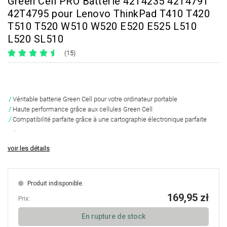
Green Cell PRO Batterie 42T4235 42T4791
42T4795 pour Lenovo ThinkPad T410 T420
T510 T520 W510 W520 E520 E525 L510
L520 SL510
(15)
Véritable batterie Green Cell pour votre ordinateur portable
Haute performance grâce aux cellules Green Cell
Compatibilité parfaite grâce à une cartographie électronique parfaite
.
voir les détails
Produit indisponible.
169,95 zł
Prix:
En rupture de stock