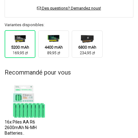
Des questions? Demandez nous!
Variantes disponibles:
5200 mAh
4400 mAh
6800 mAh
169,95 zł
89,95 zł
234,95 zł
Recommandé pour vous
16x Piles AA R6
2600mAh Ni-MH
Batteries..