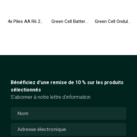
4x Piles AA R6 2600mAh Ni-MH Batteries rechargeables Green Cell
Green Cell Batterie AS10D31 AS10D41 AS10D51 AS10D71 pour Acer Aspire 5741 5741G 5742 5742G 5750 5750G E1-521 E1-531 E1-571
Green Cell Onduleur UPS 2000VA 1200W Alimentation d'énergie Non interruptible avec écran LCD + Nouveau Logiciel
Bénéficiez d'une remise de 10 % sur les produits
sélectionnés
S'abonner à notre lettre d'information