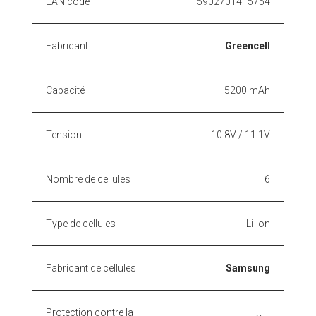
EAN code
5902701415754
Fabricant
Greencell
Capacité
5200 mAh
Tension
10.8V / 11.1V
Nombre de cellules
6
Type de cellules
Li-Ion
Fabricant de cellules
Samsung
Protection contre la