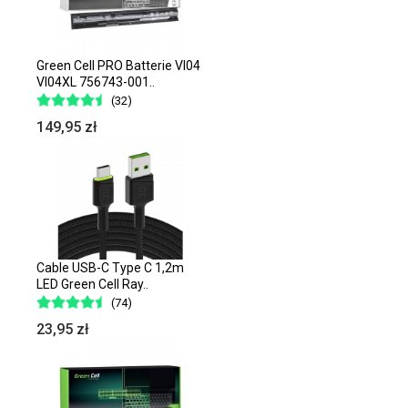
Green Cell PRO Batterie VI04
VI04XL 756743-001..
(32)
149,95 zł
Cable USB-C Type C 1,2m
LED Green Cell Ray..
(74)
23,95 zł