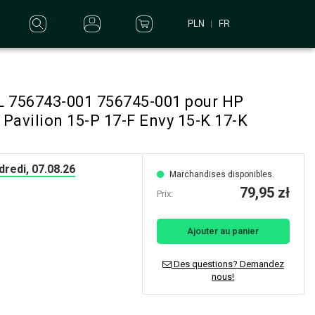
PLN
FR
XL 756743-001 756745-001 pour HP
Pavilion 15-P 17-F Envy 15-K 17-K
redi, 07.08.26
Marchandises disponibles.
79,95 zł
Prix:
Ajouter au panier
Des questions? Demandez
nous!