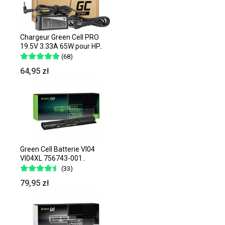
Chargeur Green Cell PRO
19.5V 3.33A 65W pour HP..
(68)
64,95 zł
Green Cell Batterie VI04
VI04XL 756743-001..
(33)
79,95 zł