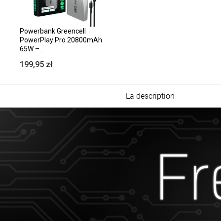
Powerbank Greencell
PowerPlay Pro 20800mAh
65W –..
199,95 zł
La description