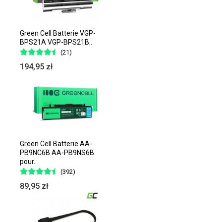
Green Cell Batterie VGP-
BPS21A VGP-BPS21B..
(21)
194,95 zł
Green Cell Batterie AA-
PB9NC6B AA-PB9NS6B
pour..
(392)
89,95 zł