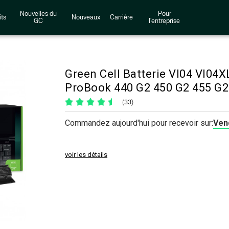
Nouvelles du
Pour
ts
Nouveaux
Carrière
GC
l'entreprise
Green Cell Batterie VI04 VI04
ProBook 440 G2 450 G2 455 G2 
(33)
Commandez aujourd'hui pour recevoir sur:
Vend
voir les détails