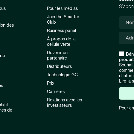
S'abonn
ous
Pour les médias
e
Join the Smarter
Club
ion des
Business panel
À propos de la
cellule verte
Devenir un
Bén
 de
partenaire
produit
Souhait
Distributeurs
commerc
n
Technologie GC
d'infor
Lire la 
Prix
es
Carrières
Relations avec les
latif
investisseurs
Pour en
nes de