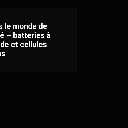
s le monde de
té – batteries à
ide et cellules
es