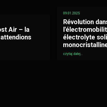
09.01.2025
Révolution dan
t Air – la
l'électromobili
 attendions
électrolyte sol
monocristallin
czytaj dalej...