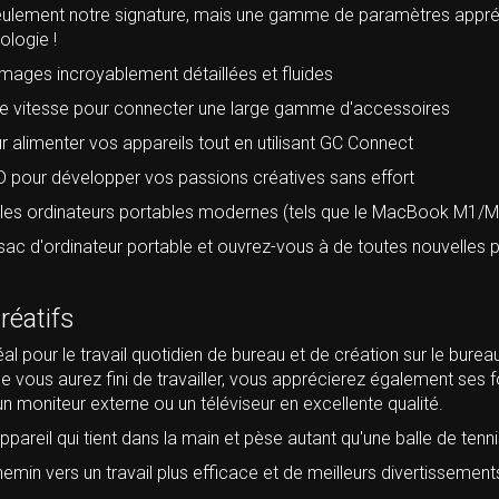
seulement notre signature, mais une gamme de paramètres appré
logie !
mages incroyablement détaillées et fluides
te vitesse pour connecter une large gamme d'accessoires
alimenter vos appareils tout en utilisant GC Connect
D pour développer vos passions créatives sans effort
c les ordinateurs portables modernes (tels que le MacBook M1/M
sac d'ordinateur portable et ouvrez-vous à de toutes nouvelles p
réatifs
al pour le travail quotidien de bureau et de création sur le bure
e vous aurez fini de travailler, vous apprécierez également ses f
un moniteur externe ou un téléviseur en excellente qualité.
ppareil qui tient dans la main et pèse autant qu'une balle de tenni
min vers un travail plus efficace et de meilleurs divertissement