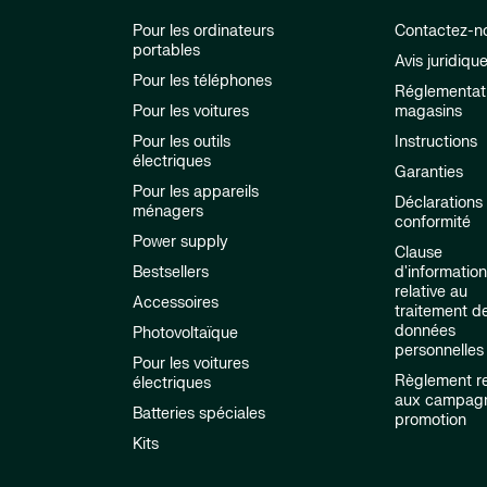
Pour les ordinateurs
Contactez-n
portables
Avis juridiqu
Pour les téléphones
Réglementat
Pour les voitures
magasins
Pour les outils
Instructions
électriques
Garanties
Pour les appareils
Déclarations
ménagers
conformité
Power supply
Clause
Bestsellers
d'informatio
relative au
Accessoires
traitement d
données
Photovoltaïque
personnelles
Pour les voitures
Règlement re
électriques
aux campag
Batteries spéciales
promotion
Kits