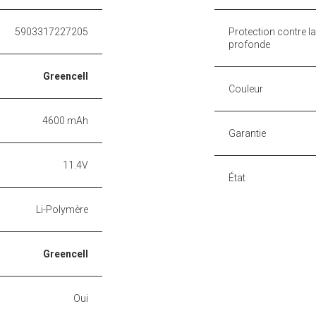
5903317227205
Protection contre l
profonde
Greencell
Couleur
4600 mAh
Garantie
11.4V
État
Li-Polymère
Greencell
Oui