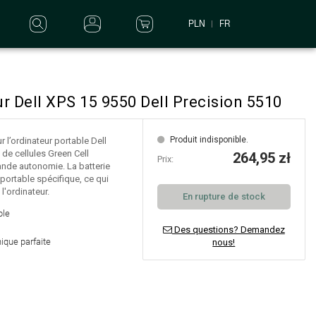
PLN
FR
r Dell XPS 15 9550 Dell Precision 5510
Produit indisponible.
 l’ordinateur portable Dell
 de cellules Green Cell
264,95 zł
Prix:
grande autonomie. La batterie
portable spécifique, ce qui
l'ordinateur.
En rupture de stock
ble
Des questions? Demandez
ique parfaite
nous!