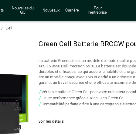
Nouvelles du
Pour
ts
Nouveaux
Carrière
GC
l'entreprise
Dell
Green Cell Batterie RRCGW pou
La batterie Greencell est un modèle de haute qualité pour
XPS 15 9550 Dell Precision 5510. La batterie est équipée
durables et efficaces, ce qui assure la fiabilité et une 
est un modèle conçu avec soin et dédié à un ordinateur 
garantit un travail sécurisé et une efficacité maximale de 
Véritable batterie Green Cell pour votre ordinateur porta
Haute performance grâce aux cellules Green Cell
Compatibilité parfaite grâce à une cartographie électron
.
voir les détails