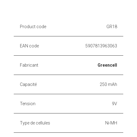
Product code
GR18
EAN code
5907813963063
Fabricant
Greencell
Capacité
250 mAh
Tension
9V
Type de cellules
Ni-MH