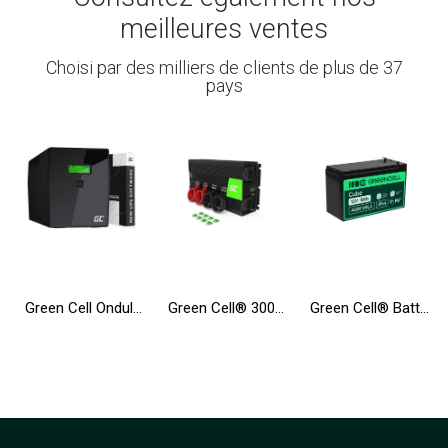
meilleures ventes
Choisi par des milliers de clients de plus de 37
pays
Green Cell Onduleur UPS 2000VA 1200W Alimentation d'énergie Non interruptible avec écran LCD + Nouveau Logiciel
Green Cell® 3000W/6000W Convertisseur de Tension DC 12V AC 230V Onduleur Power Inverter
Green Cell® Batterie AGM 12V 9Ah accumulateur pour UPS Système Batterie de secours Batterie de résérve