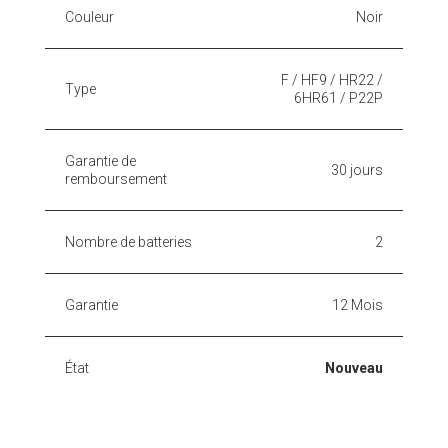
Couleur
Noir
F / HF9 / HR22 /
Type
6HR61 / P22P
Garantie de
30 jours
remboursement
Nombre de batteries
2
Garantie
12 Mois
État
Nouveau