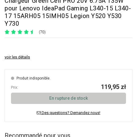
Chargeur Green Cell PRO 20V 6.75A 135W
pour Lenovo IdeaPad Gaming L340-15 L340-
17 15ARH05 15IMH05 Legion Y520 Y530
Y730
(70)
voir les détails
Produit indisponible.
119,95 zł
Prix:
En rupture de stock
Des questions? Demandez nous!
Recommandé pour vous