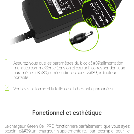
Assurez-vous que les paramètres du bloc d&#39;alimentation
marqués comme Sortie (tension et courant) correspondent aux
paramètres d&#39;entrée indiqués sous l&#39;ordinateur
portable.
Vérifiez si la forme et la taille de la fiche sont appropriées.
Fonctionnel et esthétique
Le chargeur Green Cell PRO fonctionnera parfaitement, que vous ayez
besoin d&#39;un chargeur supplémentaire, par exemple pour le