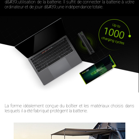
d&#39;utilisation de la batterie. Il suffit de connecter la batterie à votre
ordinateur et de jouir d&#39;une indépendance totale.
La forme idéalement conçue du boîtier et les matériaux choisis dans
lesquels il a été fabriqué protègent la batterie.