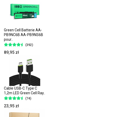
Green Cell Batterie AA-
PB9NC6B AA-PB9NS6B
pour..
(392)
89,95 zł
Cable USB-C Type C
1,2m LED Green Cell Ray..
(74)
23,95 zł