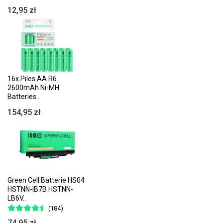
12,95 zł
16x Piles AA R6
2600mAh Ni-MH
Batteries..
154,95 zł
Green Cell Batterie HS04
HSTNN-IB7B HSTNN-
LB6V..
(184)
74,95 zł