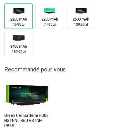
2200 mAh
2200 mAh
2600 mAh
79,95 zł
74,95 zł
139,95 zł
3400 mAh
189,95 zł
Recommandé pour vous
Green Cell Batterie HS03
HSTNN-LB6U HSTNN-
PB6S..