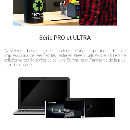
Série PRO et ULTRA
Avez-vous besoin d’une batterie d’une espérance de vie
impressionnante? Vérifiez les batteries Green Cell PRO et ULTRA de
cellules vertes équipées de cellules Samsung et Panasonic de la plus
grande capacité.