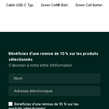
Cable USB-C Type C 25cm Green Cell Matte Charge rapide, Quick Charge 3.0
Green Cell® Batterie AGM 12V 9Ah accumulateur pour UPS Système Batterie de secours Batterie de résérve
Green Cell Batterie T54FJ 8858X pour Dell Latitude E6420 E6430 E6520 E6530 E5420 E5430 E5520 E5530 E6440 E6540 Vostro 3460 3560
Bénéficiez d'une remise de 10 % sur les produits
sélectionnés
S'abonner à notre lettre d'information
Bénéficiez d'une remise de 10 % sur les
produits sélectionnés!