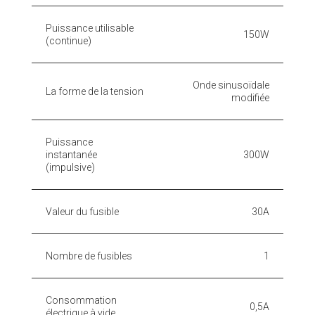
Puissance utilisable
150W
(continue)
Onde sinusoïdale
La forme de la tension
modifiée
Puissance
instantanée
300W
(impulsive)
Valeur du fusible
30A
Nombre de fusibles
1
Consommation
0,5A
électrique à vide