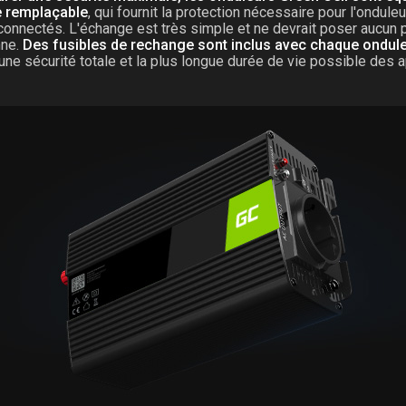
e remplaçable
, qui fournit la protection nécessaire pour l'onduleu
connectés. L'échange est très simple et ne devrait poser aucun
nne.
Des fusibles de rechange sont inclus avec chaque ondul
une sécurité totale et la plus longue durée de vie possible des a