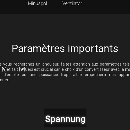
Paramètres importants
e vous recherchez un onduleur, faites attention aux paramètres tels
n
[V]
et fait
[W]
Ceci est crucial car le choix d'un convertisseur avec la 
n d'entrée ou une puissance trop faible empêchera nos appar
nner.