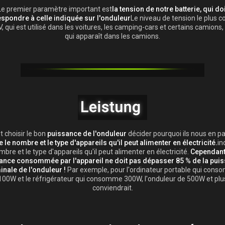
Le premier paramètre important est
la tension de notre batterie, qui doi
spondre à celle indiquée sur l'onduleur
Le niveau de tension le plus c
V, qui est utilisé dans les voitures, les camping-cars et certains camions, 
qui apparaît dans les camions.
ut choisir le bon
puissance de l'onduleur
décider pourquoi ils nous en pa
 le nombre et le type d'appareils qu'il peut alimenter en électricité.
in
bre et le type d'appareils qu'il peut alimenter en électricité.
Cependant,
ance consommée par l'appareil ne doit pas dépasser 85 % de la pui
nale de l'onduleur !
Par exemple, pour l'ordinateur portable qui con
100W et le réfrigérateur qui consomme 300W, l'onduleur de 500W et plu
conviendrait.