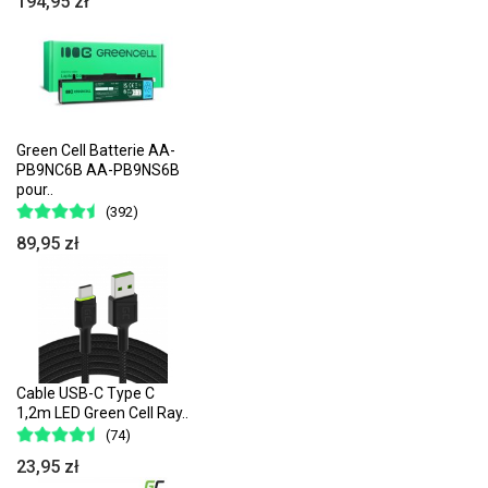
194,95 zł
Green Cell Batterie AA-
PB9NC6B AA-PB9NS6B
pour..
(392)
89,95 zł
Cable USB-C Type C
1,2m LED Green Cell Ray..
(74)
23,95 zł