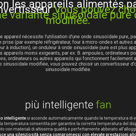
on les appareils alimentés pa
nvertisseur
Vous pouvez choi
e variante sinusoïdale pure
modifiée.
re appareil nécessite l'utilisation d'une onde sinusoïdale pure, par
 prise (par exemple réfrigérateur, four à micro-ondes et autres 
ur à induction), un onduleur à onde sinusoïdale pure est plus app
s appareils moins exigeants, par ex. B. ampoules, ordinateurs po
ires, ordinateurs ou autres appareils qui fonctionnent facilement 
 sinusoïdale modifiée, vous pouvez choisir un convertisseur d
sinusoïdale modifiée.
più intelligente
fan
so intelligente
si accende automaticamente quando la temperatura di e
la temperatura consentita per garantire la corretta temperatura del disp
to con materiali di altissima qualità e perfettamente abbinato all'allog
sce una silenziosità senza compromessi con elevate prestazioni all