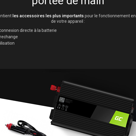
portée de main
ntient
les accessoires les plus importants
pour le fonctionnement en 
de votre appareil :
connexion directe à la batterie
 rechange
lisation