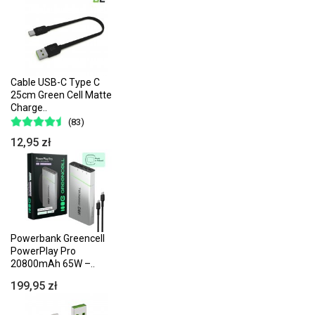
Cable USB-C Type C
25cm Green Cell Matte
Charge..
(83)
12,95 zł
Powerbank Greencell
PowerPlay Pro
20800mAh 65W –..
199,95 zł