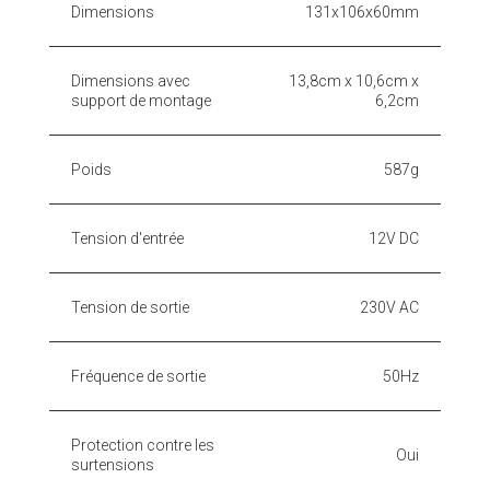
Dimensions
131x106x60mm
Dimensions avec
13,8cm x 10,6cm x
support de montage
6,2cm
Poids
587g
Tension d'entrée
12V DC
Tension de sortie
230V AC
Fréquence de sortie
50Hz
Protection contre les
Oui
surtensions