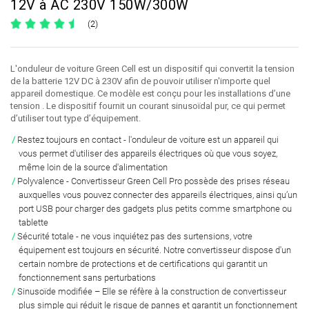
12V à AC 230V 150W/300W
(2)
L'onduleur de voiture Green Cell est un dispositif qui convertit la tension
de la batterie 12V DC à 230V afin de pouvoir utiliser n'importe quel
appareil domestique. Ce modèle est conçu pour les installations d’une
tension . Le dispositif fournit un courant sinusoïdal pur, ce qui permet
d’utiliser tout type d’équipement.
Restez toujours en contact
- l'onduleur de voiture est un appareil qui
vous permet d'utiliser des appareils électriques
où que vous soyez,
même loin de la source d'alimentation
Polyvalence
- Convertisseur Green Cell Pro possède
des prises réseau
auxquelles vous pouvez connecter des appareils électriques
, ainsi qu’un
port USB pour charger des gadgets
plus petits comme smartphone ou
tablette
Sécurité totale
- ne vous inquiétez pas des surtensions,
votre
équipement est toujours en sécurité
. Notre convertisseur dispose
d'un
certain nombre de protections et de certifications qui garantit un
fonctionnement sans perturbations
Sinusoïde modifiée
– Elle se réfère à la construction de convertisseur
plus simple qui
réduit le risque de pannes et garantit un fonctionnement