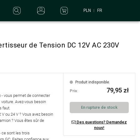
PLN
FR
rtisseur de Tension DC 12V AC 230V
Produit indisponible.
79,95 zł
Prix:
) - vous permet de connecter
a voiture. Avez-vous besoin
En rupture de stock
s faut.
2 V ou 24 V ?
Vous avez besoin
amion ?
Vous êtes sûr de
Des questions? Demandez
nous!
- ce sont les trois
urs
GC
. Faites confiance aux