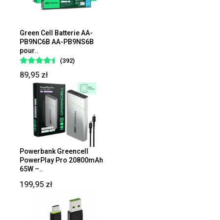
Green Cell Batterie AA-
PB9NC6B AA-PB9NS6B
pour..
(392)
89,95 zł
Powerbank Greencell
PowerPlay Pro 20800mAh
65W –..
199,95 zł