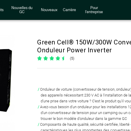
Nouvelles du
Pour
ts
Nouveaux
Carrière
GC
l'entreprise
Green Cell® 150W/300W Conve
Onduleur Power Inverter
(5)
Onduleur de voiture
(convertisseur de tension, onduleur
des appareils nécessitant 230 V AC à l'installation de l
d'une prise dans votre voiture ?
C'est le produit qu'il vou
Avez-vous besoin d'un onduleur pour les installations
1
d'un convertisseur de tension pour
un camping ou un c
trouver le bon modèle d'onduleur dans la gamme GC
Composants de haute
qualité
,
sécurité
certifiée,
liberté
caractéristiques les plus importantes des convertisse