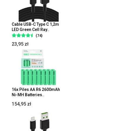
Cable USB-C Type C 1,2m
LED Green Cell Ray..
(74)
23,95 zł
16x Piles AA R6 2600mAh
Ni-MH Batteries..
154,95 zł