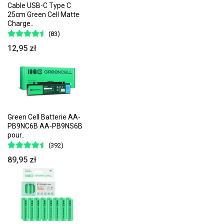
Cable USB-C Type C
25cm Green Cell Matte
Charge..
(83)
12,95 zł
Green Cell Batterie AA-
PB9NC6B AA-PB9NS6B
pour..
(392)
89,95 zł