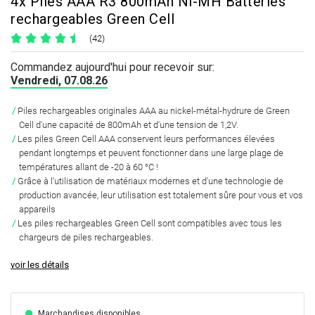
4x Piles AAA R3 800mAh Ni-MH Batteries
rechargeables Green Cell
(42)
Commandez aujourd'hui pour recevoir sur:
Vendredi, 07.08.26
Piles rechargeables
originales AAA au nickel-métal-hydrure
de Green
Cell d'une capacité de 800mAh
et d'une tension de 1,2V.
Les piles Green Cell AAA
conservent leurs performances élevées
pendant longtemps
et peuvent fonctionner dans une large plage de
températures allant de -20 à 60 °C !
Grâce à l'utilisation de matériaux modernes et d'une technologie de
production avancée,
leur utilisation est totalement sûre pour vous
et vos
appareils
Les piles rechargeables Green Cell
sont compatibles avec tous les
chargeurs
de piles rechargeables.
voir les détails
Marchandises disponibles.