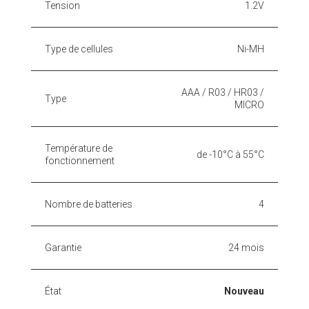
Tension
1.2V
Type de cellules
Ni-MH
AAA / R03 / HR03 /
Type
MICRO
Température de
de -10°C à 55°C
fonctionnement
Nombre de batteries
4
Garantie
24 mois
État
Nouveau