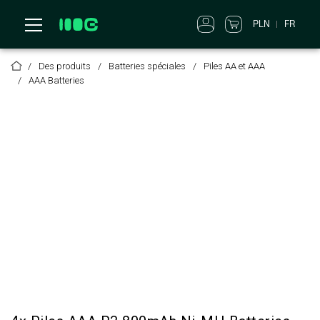
PLN
FR
Des produits
Batteries spéciales
Piles AA et AAA
AAA Batteries