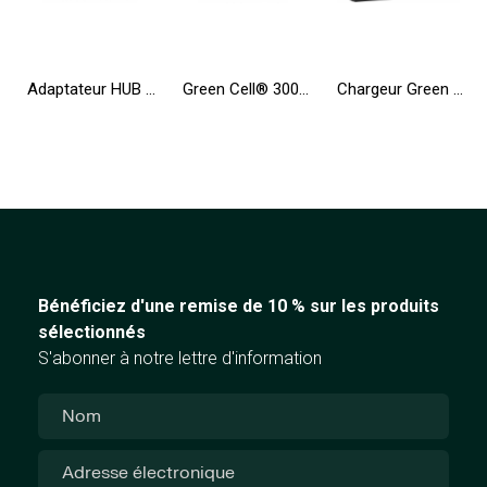
Adaptateur HUB USB-C Green Cell 6en1 (3xUSB 3.0 HDMI 4K Ethernet) pour Apple MacBook Pro, Air, Asus, Dell XPS, HP, Lenovo X1
Green Cell® 3000W/6000W Pur Sinus Convertisseur DC 24V AC 230V Onduleur Power Inverter
Chargeur Green Cell PRO 19V 3.42A 65W pour Toshiba Satellite C55 C660 C850 C855 C870 L650 L650D L655 L750 L750D L755
Bénéficiez d'une remise de 10 % sur les produits
sélectionnés
S'abonner à notre lettre d'information