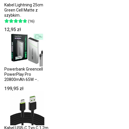
Kabel Lightning 25cm
Green Cell Matte z
szybkim..
(16)
12,95 zł
Powerbank Greencell
PowerPlay Pro
20800mAh 65W –..
199,95 zł
Kabel USB-C Typ C 1,2m