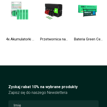
4x Akumulatorki Paluszki AA R6 2600mAh Ni-MH Baterie do ładowania Green Cell
Przetwornica napięcia Inwerter Green Cell® 12V na 230V 3000W/6000W Modyfikowana sinusoida
Bateria Green Cell WDX0R WDXOR do Dell Inspiron 13 5368 5378 5379 14 5482 15 5565 5567 5568 5570 5578 5579 7560 7570
Zyskaj rabat 10% na wybrane produkty
Zapisz się do naszego Newslettera