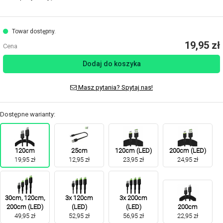
Towar dostępny.
19,95 zł
Cena
Dodaj do koszyka
Masz pytania? Spytaj nas!
Dostępne warianty:
120cm
25cm
120cm (LED)
200cm (LED)
19,95 zł
12,95 zł
23,95 zł
24,95 zł
30cm, 120cm,
3x 120cm
3x 200cm
200cm (LED)
(LED)
(LED)
200cm
49,95 zł
52,95 zł
56,95 zł
22,95 zł