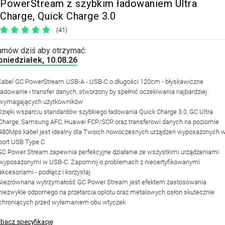
PowerStream z szybkim ładowaniem Ultra
Charge, Quick Charge 3.0
(41)
amów dziś aby otrzymać:
oniedziałek, 10.08.26
Kabel GC PowerStream USB-A - USB-C o długości 120cm - błyskawiczne
ładowanie i transfer danych, stworzony by spełnić oczekiwania najbardziej
wymagających użytkowników
Dzięki wsparciu standardów szybkiego ładowania Quick Charge 3.0, GC Ultra
Charge, Samsung AFC, Huawei FCP/SCP oraz transferowi danych na poziomie
480Mps kabel jest idealny dla Twoich nowoczesnych urządzeń wyposażonych 
port USB Type C
GC Power Stream zapewnia perfekcyjne działanie ze wszystkimi urządzeniami
wyposażonymi w USB-C. Zapomnij o problemach z niecertyfikowanymi
akcesoriami - podłącz i korzystaj
Niezrównana wytrzymałość GC Power Stream jest efektem zastosowania
niezwykle odpornego na przetarcia oplotu oraz metalowych osłon skutecznie
chroniących przed wyłamaniem obu wtyczek
bacz specyfikację