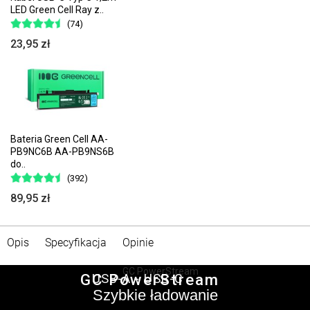
LED Green Cell Ray z..
(74)
23,95 zł
Bateria Green Cell AA-
PB9NC6B AA-PB9NS6B
do..
(392)
89,95 zł
Opis
Specyfikacja
Opinie
GC PowerStream
USB-A - USB-C
Szybkie ładowanie