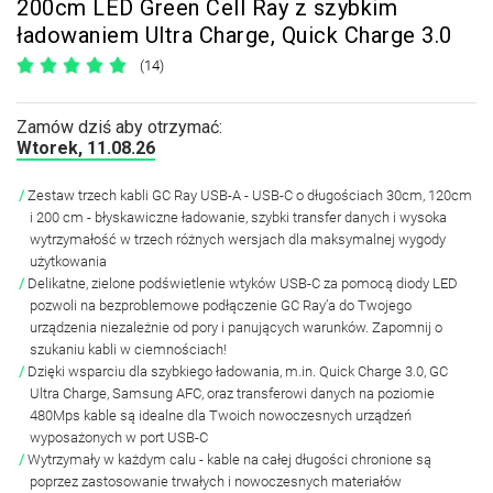
200cm LED Green Cell Ray z szybkim
ładowaniem Ultra Charge, Quick Charge 3.0
(14)
Zamów dziś aby otrzymać:
Wtorek, 11.08.26
Zestaw trzech kabli GC Ray USB-A - USB-C o długościach 30cm, 120cm
i 200 cm - błyskawiczne ładowanie, szybki transfer danych i wysoka
wytrzymałość w trzech różnych wersjach dla maksymalnej wygody
użytkowania
Delikatne, zielone podświetlenie wtyków USB-C za pomocą diody LED
pozwoli na bezproblemowe podłączenie GC Ray’a do Twojego
urządzenia niezależnie od pory i panujących warunków. Zapomnij o
szukaniu kabli w ciemnościach!
Dzięki wsparciu dla szybkiego ładowania, m.in. Quick Charge 3.0, GC
Ultra Charge, Samsung AFC, oraz transferowi danych na poziomie
480Mps kable są idealne dla Twoich nowoczesnych urządzeń
wyposażonych w port USB-C
Wytrzymały w każdym calu - kable na całej długości chronione są
poprzez zastosowanie trwałych i nowoczesnych materiałów