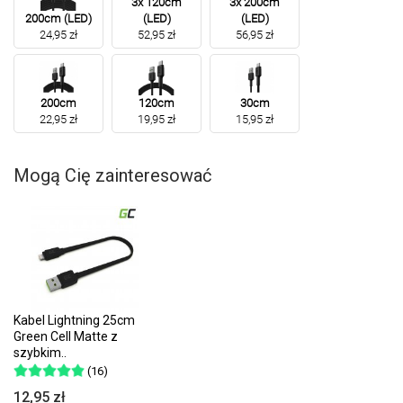
3x 120cm
3x 200cm
200cm (LED)
(LED)
(LED)
24,95 zł
52,95 zł
56,95 zł
200cm
120cm
30cm
22,95 zł
19,95 zł
15,95 zł
Mogą Cię zainteresować
Kabel Lightning 25cm
Green Cell Matte z
szybkim..
(16)
12,95 zł