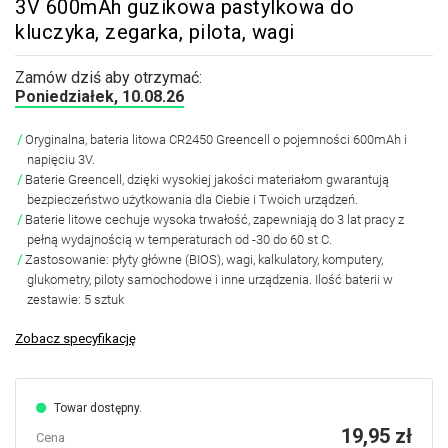
3V 600mAh guzikowa pastylkowa do
kluczyka, zegarka, pilota, wagi
Zamów dziś aby otrzymać:
Poniedziałek, 10.08.26
Oryginalna,
bateria litowa CR2450 Greencell o pojemności 600mAh i
napięciu 3V.
Baterie Greencell, dzięki wysokiej jakości materiałom
gwarantują
bezpieczeństwo użytkowania dla Ciebie i Twoich urządzeń.
Baterie litowe cechuje wysoka trwałość,
zapewniają do 3 lat pracy z
pełną wydajnością
w temperaturach od -30 do 60 st C.
Zastosowanie:
płyty główne (BIOS), wagi, kalkulatory, komputery,
glukometry, piloty samochodowe i inne urządzenia. Ilość baterii w
zestawie:
5 sztuk
Zobacz specyfikację
Towar dostępny.
19,95 zł
Cena