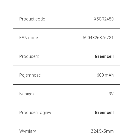
Product code
X5CR2450
EAN code
5904326376731
Producent
Greencell
Pojemność
600 mAh
Napięcie
3V
Producent ogniw
Greencell
Wymiary
Ø24.5x5mm