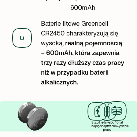
600mAh
Baterie litowe Greencell
CR2450 charakteryzują się
wysoką,
realną pojemnością
– 600mAh, która zapewnia
trzy razy dłuższy czas pracy
niż w przypadku baterii
alkalicznych.
Stabilne
Nawet
Do 10 lat
napięcie
3 lata
przechowywania
pracy