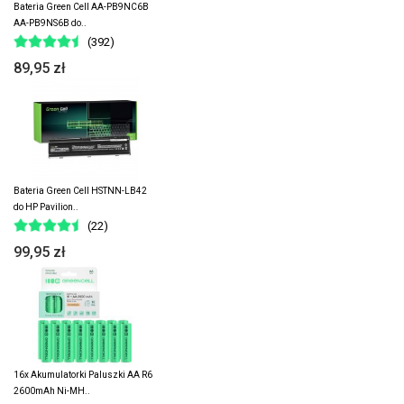
Bateria Green Cell AA-PB9NC6B
AA-PB9NS6B do..
(392)
89,95 zł
Bateria Green Cell HSTNN-LB42
do HP Pavilion..
(22)
99,95 zł
16x Akumulatorki Paluszki AA R6
2600mAh Ni-MH..