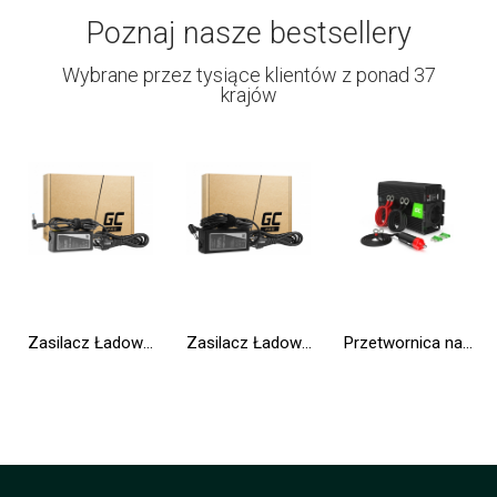
Poznaj nasze bestsellery
Wybrane przez tysiące klientów z ponad 37
krajów
Zasilacz Ładowarka Green Cell PRO 19.5V 3.33A 65W do HP 250 G2 G3 G4 G5 15-R 15-R100NW 15-R101NW 15-R104NW 15-R233NW 15-R253NW
Zasilacz Ładowarka Green Cell PRO 19V 3.42A 65W do Asus R510C R510L R556L X550C X550L X550V X551C Toshiba Satellite C650 L750
Przetwornica napięcia Inwerter Green Cell® 24V na 230V 500W/1000W Czysta sinusoida