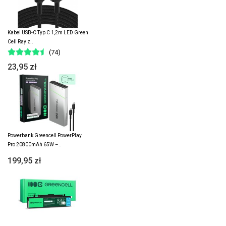
Kabel USB-C Typ C 1,2m LED Green
Cell Ray z..
(74)
23,95 zł
Powerbank Greencell PowerPlay
Pro 20800mAh 65W –..
199,95 zł