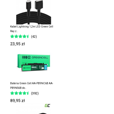
Kabel Lightning 1,2m LED Green Cell
Ray z..
(42)
23,95 zł
Bateria Green Cell AA-PB9NC6B AA-
PB9NS6B do..
(392)
89,95 zł