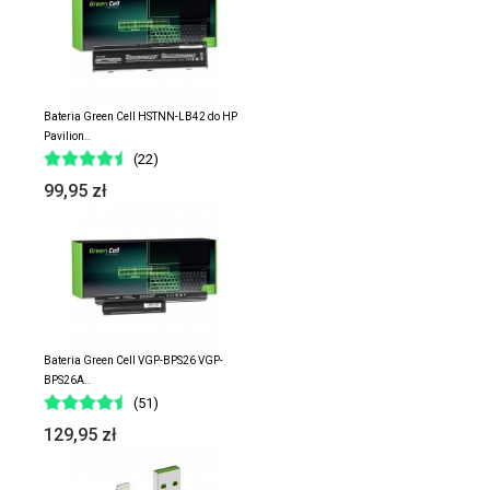
Bateria Green Cell HSTNN-LB42 do HP
Pavilion..
(22)
99,95 zł
Bateria Green Cell VGP-BPS26 VGP-
BPS26A..
(51)
129,95 zł