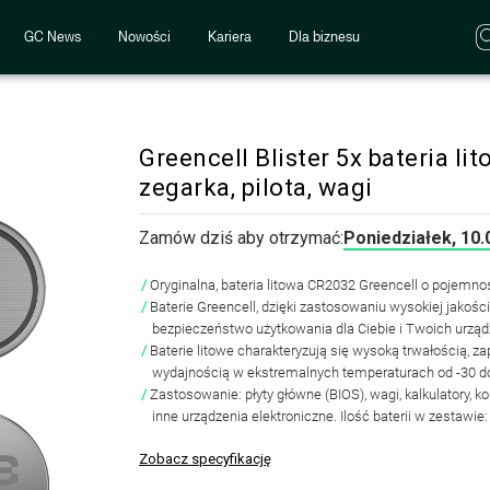
GC News
Nowości
Kariera
Dla biznesu
Greencell Blister 5x bateria l
zegarka, pilota, wagi
Zamów dziś aby otrzymać:
Poniedziałek, 10.
Oryginalna,
bateria litowa CR2032 Greencell o pojemnoś
Baterie Greencell, dzięki zastosowaniu wysokiej jakoś
bezpieczeństwo użytkowania dla Ciebie i Twoich urząd
Baterie litowe charakteryzują się wysoką trwałością,
za
wydajnością
w ekstremalnych temperaturach od -30 do
Zastosowanie:
płyty główne (BIOS), wagi, kalkulatory, ko
inne urządzenia elektroniczne. Ilość baterii w zestawie
Zobacz specyfikację