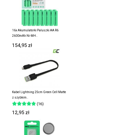
16x Akumulatorki Paluszki AA R6
2600mAh Ni-MH..
154,95 zł
Kabel Lightning 25cm Green Cell Matte
z szybkim..
(16)
12,95 zł