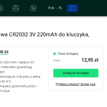
PLN
PL
itowa CR2032 3V 220mAh do kluczyka,
08.26
Towar dostępny.
12,95 zł
Cena
ci 220 mAh i napięciu 3V.
ci materiałów
gwarantują
zeń.
Dodaj do koszyka
pewniają do 3 lat pracy z pełną
 60 st C.
Masz pytania? Spytaj nas!
mputery, glukometry, piloty i
:
5 sztuk