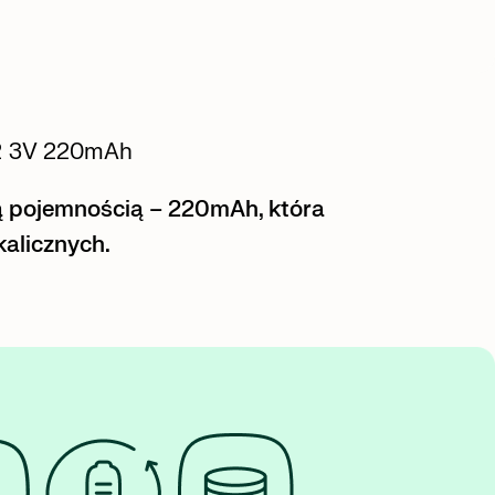
32 3V 220mAh
ą pojemnością – 220mAh, która
kalicznych.