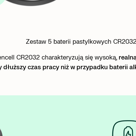
Zestaw 5 baterii pastylkowych CR20
eencell CR2032 charakteryzują się wysoką,
realn
y dłuższy czas pracy niż w przypadku baterii al