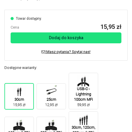
Towar dostępny.
15,95 zł
Cena
Dodaj do koszyka
Masz pytania? Spytaj nas!
Dostępne warianty:
USB-C -
Lightning
30cm
25cm
100cm MFi
15,95 zł
12,95 zł
59,95 zł
30cm, 120cm,