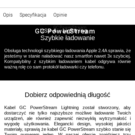
Opis
Specyfikacja
Opinie
GC PowerStream
USB-A - Lightning
Szybkie ładowanie
Obsługa technologii szybkiego ładowania Apple 2.4A sprawia, że
jesteśmy w stanie naładować nasz smartfon nawet 3x szybciej.
Kompatybilny z szybkim ładowaniem kabel odgrywa równie
ważną rolę co sam protokół ładowarki czy telefonu.
Dobierz odpowiednią długość
Kabel GC PowerStream Lightning został stworzony, aby
dostarczyć nie tylko najszybsze możliwe ładowanie Twoich
urządzeń, ale również zapewnić niezwykłą wytrzymałość i
wygodę użytkowania. Elegancki design, wysokiej jakości
materiały, sprawią że kabel GC PowerStream szybko stanie się
Twoim numerem jeden. W naszej ofercie znajdziesz trzy