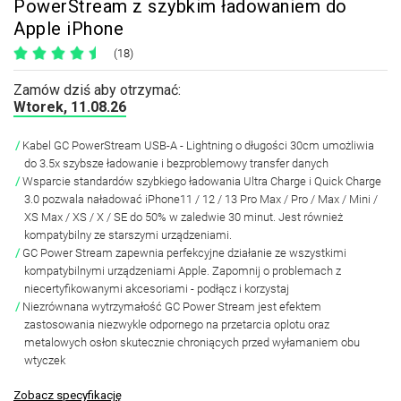
PowerStream z szybkim ładowaniem do
Apple iPhone
(18)
Zamów dziś aby otrzymać:
Wtorek, 11.08.26
Kabel GC PowerStream USB-A - Lightning o długości 30cm umożliwia
do 3.5x szybsze ładowanie i bezproblemowy transfer danych
Wsparcie standardów szybkiego ładowania Ultra Charge i Quick Charge
3.0 pozwala naładować iPhone11 / 12 / 13 Pro Max / Pro / Max / Mini /
XS Max / XS / X / SE do 50% w zaledwie 30 minut. Jest również
kompatybilny ze starszymi urządzeniami.
GC Power Stream zapewnia perfekcyjne działanie ze wszystkimi
kompatybilnymi urządzeniami Apple. Zapomnij o problemach z
niecertyfikowanymi akcesoriami - podłącz i korzystaj
Niezrównana wytrzymałość GC Power Stream jest efektem
zastosowania niezwykle odpornego na przetarcia oplotu oraz
metalowych osłon skutecznie chroniących przed wyłamaniem obu
wtyczek
Zobacz specyfikację