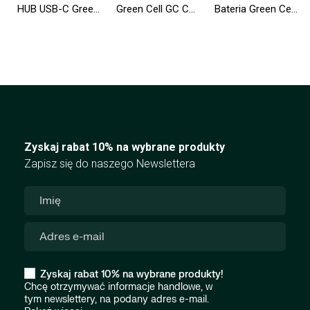
HUB USB-C Green Cell 6w1 (USB 3.0 HDMI Ethernet USB-C) Adapter do Apple MacBook, Dell XPS, Asus ZenBook i innych
Green Cell GC Connect HUB USB-C PD 85W 7w1 3xUSB-A 3.1 HDMI 4K 60Hz SD microSD do Apple MacBook M1/M2, Lenovo X1, Asus, Dell XPS
Bateria Green Cell WDX0R WDXOR do Dell Inspiron 13 5368 5378 5379 14 5482 15 5565 5567 5568 5570 5578 5579 7560 7570
Zyskaj rabat 10% na wybrane produkty
Zapisz się do naszego Newslettera
Zyskaj rabat 10% na wybrane produkty!
Chcę otrzymywać informacje handlowe, w
tym newslettery, na podany adres e-mail.