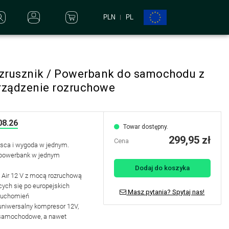
PLN
PL
ozrusznik / Powerbank do samochodu z
ządzenie rozruchowe
08.26
Towar dostępny.
299,95 zł
Cena
jsca i wygoda w jednym.
 powerbank w jednym
Dodaj do koszyka
Air 12 V z mocą rozruchową
ych się po europejskich
Masz pytania? Spytaj nas!
uruchomień
 uniwersalny kompresor 12V,
i samochodowe, a nawet