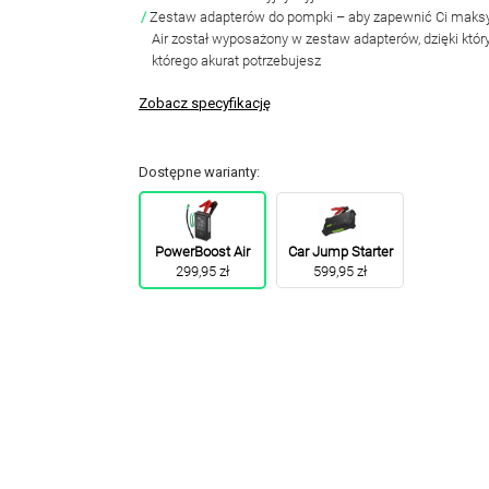
Zestaw adapterów do pompki
– aby zapewnić Ci mak
Air został wyposażony w zestaw adapterów, dzięki któ
którego akurat potrzebujesz
Zobacz specyfikację
Dostępne warianty:
PowerBoost Air
Car Jump Starter
299,95 zł
599,95 zł