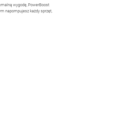
symalną wygodę, PowerBoost
rym napompujesz każdy sprzęt,