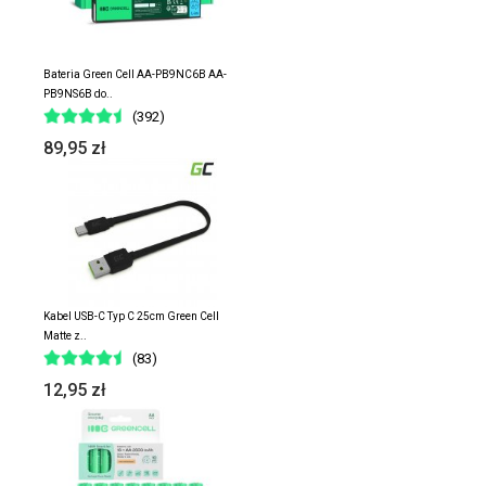
Bateria Green Cell AA-PB9NC6B AA-
PB9NS6B do..
(392)
89,95 zł
Kabel USB-C Typ C 25cm Green Cell
Matte z..
(83)
12,95 zł