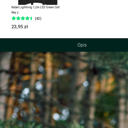
Kabel Lightning 1,2m LED Green Cell
Ray z..
(42)
23,95 zł
Opis