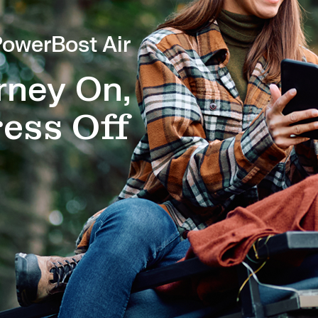
PowerBost Air
rney On,
ess Off