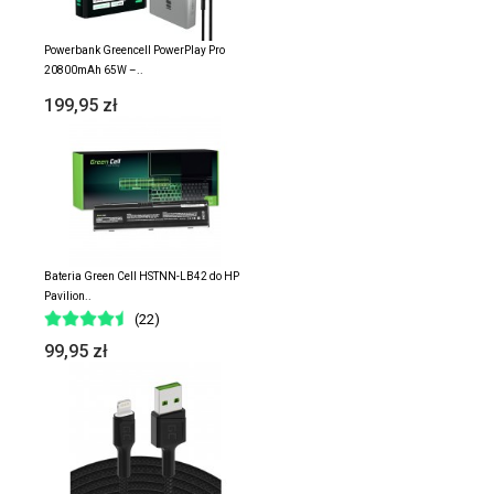
Powerbank Greencell PowerPlay Pro
20800mAh 65W –..
199,95 zł
Bateria Green Cell HSTNN-LB42 do HP
Pavilion..
(22)
99,95 zł