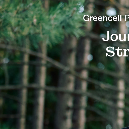
Greencell 
Jou
Str