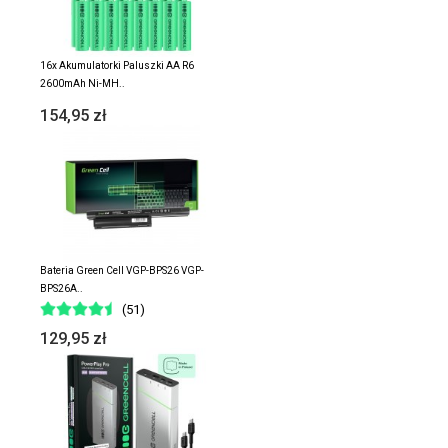
16x Akumulatorki Paluszki AA R6
2600mAh Ni-MH..
154,95 zł
Bateria Green Cell VGP-BPS26 VGP-
BPS26A..
(51)
129,95 zł