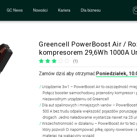
GC News
Nowości
Kariera
Dla biznesu
Greencell PowerBoost Air / R
kompresorem 29,6Wh 1000A Ur
(1)
Zamów dziś aby otrzymać:
Poniedziałek, 10.
Urządzenie 3w1
– PowerBoost Air to oszczędność mie
Połącz booster samochodowy, przenośny kompresor i
niezawodnym urządzeniu od Greencell
Dla aut spalinowych i mniejszych vanów
– PowerBoost 
500 A bez trudu odpala większość pojazdów poruszając
drogach. Jedno naładowanie wystarcza nawet na 25 
Wszechstronność w działaniu
– PowerBoost Air to też
który pozwoli Ci napompować piłkę, opony rowerowe 
materac na wakacyjny wyjazd