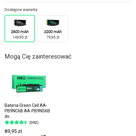
Dostępne warianty:
2600 mAh
2200 mAh
149,95 zł
79,95 zł
Mogą Cię zainteresować
Bateria Green Cell AA-
PB9NC6B AA-PB9NS6B
do..
(392)
89,95 zł