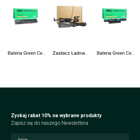
Bateria Green Cell 8858X T54FJ M5Y0X do Dell Latitude E5420 E5430 E5520 E5530 E6420 E6430 E6520 E6530
Zasilacz Ładowarka Green Cell PRO 19.5V 3.33A 65W do HP 250 G2 G3 G4 G5 15-R 15-R100NW 15-R101NW 15-R104NW 15-R233NW 15-R253NW
Bateria Green Cell AS10D31 AS10D41 AS10D51 do Acer Aspire 5733 5741 5742 5742G 5750G E1-571 TravelMate 5740 5742
Zyskaj rabat 10% na wybrane produkty
Zapisz się do naszego Newslettera