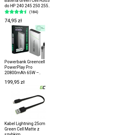
Bateria Green Cell HS03
do HP 240 245 250 255..
(184)
74,95 zł
Powerbank Greencell
PowerPlay Pro
20800mAh 65W –..
199,95 zł
Kabel Lightning 25cm
Green Cell Matte z
szybkim..