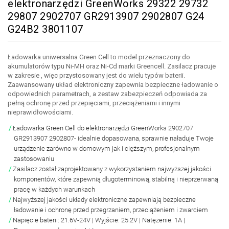
elektronarzędzi GreenWorks 29322 29732
29807 2902707 GR2913907 2902807 G24
G24B2 3801107
Ładowarka uniwersalna Green Cell to model przeznaczony do
akumulatorów typu Ni-MH oraz Ni-Cd marki Greencell. Zasilacz pracuje
w zakresie , więc przystosowany jest do wielu typów baterii.
Zaawansowany układ elektroniczny zapewnia bezpieczne ładowanie o
odpowiednich parametrach, a zestaw zabezpieczeń odpowiada za
pełną ochronę przed przepięciami, przeciążeniami i innymi
nieprawidłowościami.
Ładowarka Green Cell do elektronarzędzi GreenWorks 2902707
GR2913907 2902807- idealnie dopasowana, sprawnie naładuje Twoje
urządzenie zarówno w domowym jak i cięższym, profesjonalnym
zastosowaniu
Zasilacz został zaprojektowany z wykorzystaniem najwyższej jakości
komponentów, które zapewnią długoterminową, stabilną i nieprzerwaną
pracę w każdych warunkach
Najwyższej jakości układy elektroniczne zapewniają bezpieczne
ładowanie i ochronę przed przegrzaniem, przeciążeniem i zwarciem
Napięcie baterii: 21.6V-24V | Wyjście: 25.2V | Natężenie: 1A |