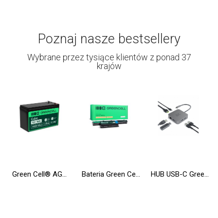
Poznaj nasze bestsellery
Wybrane przez tysiące klientów z ponad 37
krajów
Green Cell® AGM VRLA 12V 9Ah bezobsługowy akumulator do zasilaczy awaryjnych
Bateria Green Cell AS10D31 AS10D41 AS10D51 do Acer Aspire 5733 5741 5742 5742G 5750G E1-571 TravelMate 5740 5742
HUB USB-C Green Cell 6w1 (USB 3.0 HDMI Ethernet USB-C) Adapter do Apple MacBook, Dell XPS, Asus ZenBook i innych