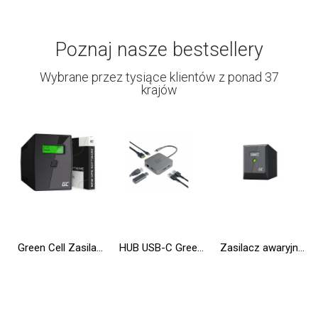
Poznaj nasze bestsellery
Wybrane przez tysiące klientów z ponad 37
krajów
Green Cell Zasilacz Awaryjny UPS 600VA 360W Power Proof z wyświetlaczem LCD
HUB USB-C Green Cell 6w1 (USB 3.0 HDMI Ethernet USB-C) Adapter do Apple MacBook, Dell XPS, Asus ZenBook i innych
Zasilacz awaryjny UPS Greencell 2000VA 1200W PowerProof z wyświetlaczem LCD