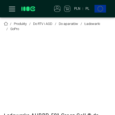
PLN
PL
Produkty
Do RTV i AGD
Do aparatów
Ładowarki
GoPro