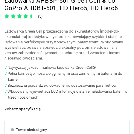
Ładowarka AHBBP-501 Green Cell ® do
GoPro AHDBT-501, HD Hero5, HD Hero6
(5)
Ładowarka Green Cell przeznaczona do akumulatorów [model-do-
akumulatora] to dedykowany model zapewniający szybkie i stabilne
ładowanie perfekcyjnie przystosowanymi parametrami. Wbudowany
wyświetlacz pozwala sprawdzić aktualny poziom naładowania, a
zestaw zabezpieczeń gwarantuje ochronę przed zwarciem i innymi
nieprawidłowościami.
Najwyższej jakości markowa ładowarka Green Cell®
Pełna kompatybilność z oryginalnymi oraz zamiennymi bateriami do
kamer
Bezpieczna praca, dzięki dokładnemu dostosowaniu parametrów
Wbudowany wyświetlacz LCD informuje o stanie naładowania baterii w
trzech poziomach
Zobacz specyfikację
Towar niedostępny.