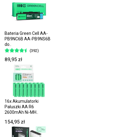
Bateria Green Cell AA-
PB9NC6B AA-PB9NS6B
do..
(392)
89,95 zł
16x Akumulatorki
Paluszki AA R6
2600mAh Ni-MH..
154,95 zł