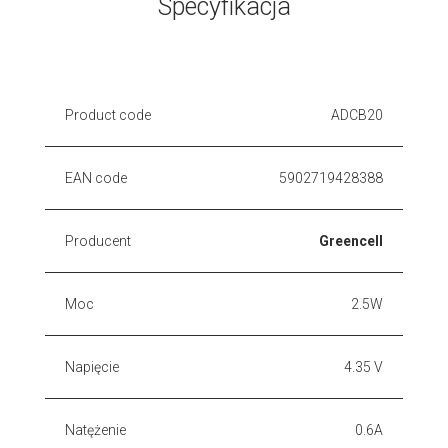
Specyfikacja
Product code
ADCB20
EAN code
5902719428388
Producent
Greencell
Moc
2.5W
Napięcie
4.35 V
Natężenie
0.6A