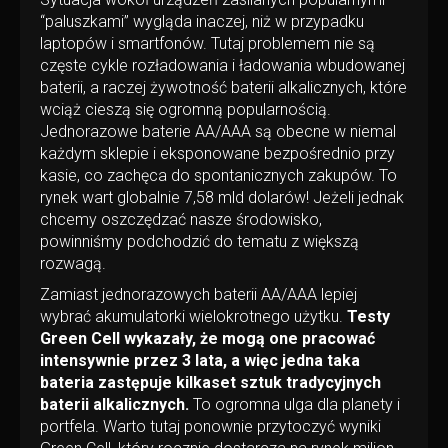
“paluszkami” wygląda inaczej, niż w przypadku
laptopów i smartfonów. Tutaj problemem nie są
częste cykle rozładowania i ładowania wbudowanej
baterii, a raczej żywotność baterii alkalicznych, które
wciąż cieszą się ogromną popularnością.
Jednorazowe baterie AA/AAA są obecne w niemal
każdym sklepie i eksponowane bezpośrednio przy
kasie, co zachęca do spontanicznych zakupów. To
rynek wart globalnie 7,58 mld dolarów! Jeżeli jednak
chcemy oszczędzać nasze środowisko,
powinniśmy podchodzić do tematu z większą
rozwagą.
Zamiast jednorazowych baterii AA/AAA lepiej
wybrać akumulatorki wielokrotnego użytku.
Testy
Green Cell wykazały, że mogą one pracować
intensywnie przez 3 lata, a więc jedna taka
bateria zastępuje kilkaset sztuk tradycyjnych
baterii alkalicznych.
To ogromna ulga dla planety i
portfela. Warto tutaj ponownie przytoczyć wyniki