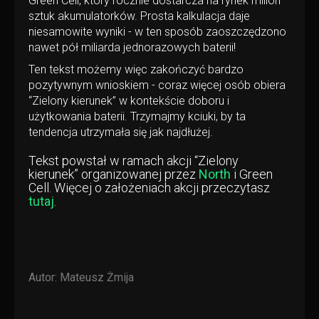
Green Cell, który rocznie dostarcza na rynek milion
sztuk akumulatorków. Prosta kalkulacja daje
niesamowite wyniki - w ten sposób zaoszczędzono
nawet pół miliarda jednorazowych baterii!
Ten tekst możemy więc zakończyć bardzo
pozytywnym wnioskiem - coraz więcej osób obiera
“Zielony kierunek” w kontekście doboru i
użytkowania baterii. Trzymajmy kciuki, by ta
tendencja utrzymała się jak najdłużej.
Tekst powstał w ramach akcji “Zielony
kierunek” organizowanej przez
North
i Green
Cell. Więcej o założeniach akcji przeczytasz
tutaj
.
Autor:
Mateusz Żmija