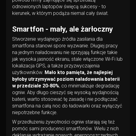
odnowionych laptopów święcą sukcesy - to
kierunek, w którym podąża niemal cały świat.
Smartfon - mały, ale żarłoczny
Stworzenie wydajnego źródła zasilania dla
smartfona stanowi spore wyzwanie. Długiej pracy
na jednym naładowaniu nie sprzyjają funkcje takie
jak wysoka jasność ekranu, stale włączone Wi-Fi lub
lokalizacja GPS, a także przyzwyczajenia
użytkowników.
Mało kto pamięta, że najlepiej
byłoby utrzymywać poziom naładowania baterii
w przedziale 20-80%
, co minimalizuje degradację
ogniw. Aby długo cieszyć się wysoką wydajnością
baterii, warto stosować tę zasadę i nie podłączać
smartfona na całą noc do ładowarki oraz wyłączyć
niepotrzebne funkcje.
W przedłużeniu żywotności ogniw starają się też
pomóc sami producenci smartfonów. Wielu z nich
deklaruje wdrażanie nowych, energooszczędnych