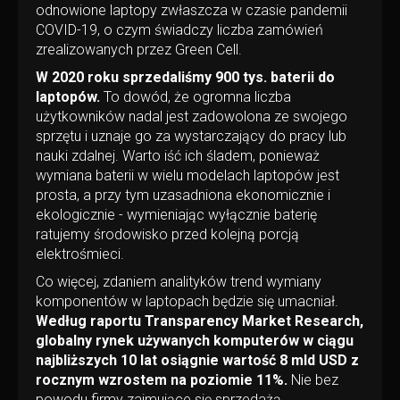
odnowione laptopy zwłaszcza w czasie pandemii
COVID-19, o czym świadczy liczba zamówień
zrealizowanych przez Green Cell.
W 2020 roku sprzedaliśmy 900 tys. baterii do
laptopów.
To dowód, że ogromna liczba
użytkowników nadal jest zadowolona ze swojego
sprzętu i uznaje go za wystarczający do pracy lub
nauki zdalnej. Warto iść ich śladem, ponieważ
wymiana baterii w wielu modelach laptopów jest
prosta, a przy tym uzasadniona ekonomicznie i
ekologicznie - wymieniając wyłącznie baterię
ratujemy środowisko przed kolejną porcją
elektrośmieci.
Co więcej, zdaniem analityków trend wymiany
komponentów w laptopach będzie się umacniał.
Według raportu Transparency Market Research,
globalny rynek używanych komputerów w ciągu
najbliższych 10 lat osiągnie wartość 8 mld USD z
rocznym wzrostem na poziomie 11%.
Nie bez
powodu firmy zajmujące się sprzedażą